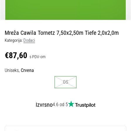
tisak
i
obradu
sportske
opreme
Mreža Cawila Tornetz 7,50x2,50m Tiefe 2,0x2,0m
Kategorija:
Dodaci
1. 7. 2025
•
€87,60
s PDV-om
1 min. čitanja
Play
Uniseks,
Crvena
for
More
OS
Victories
Pripremi
se
Izvrsno
4.6 od 5
za
ženski
EURO
2025