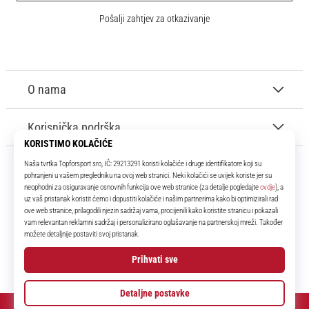
Pošalji zahtjev za otkazivanje
O nama
Korisnička podrška
11teamsports.hr
Tvoj smo pouzdani suigrač već više od 16 godina! Cijelo to vrijeme
donosimo ti najbolje i najnovije proizvode iz svijeta nogometa.
Facebook
Instagram
YouTube