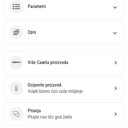
sa
Parametri
službenim
dresovima
i
kopačkama
Opis
Nike,
adidas
i
PUMA.
Budi
Više Cawila proizvoda
Cawila
dio
svake
utakmice,
Ocijenite proizvod.
gola…
Ocijenite proizvod.
Voljeli bismo čuti vaše mišjenje
Prikaži
Pitanja
sve
Pitanja
Pitajte nas što god želite
članke