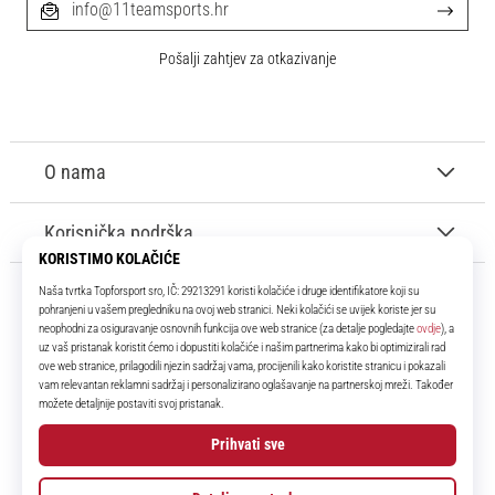
info@11teamsports.hr
Pošalji zahtjev za otkazivanje
O nama
Korisnička podrška
11teamsports.hr
Tvoj smo pouzdani suigrač već više od 16 godina! Cijelo to vrijeme
donosimo ti najbolje i najnovije proizvode iz svijeta nogometa.
Facebook
Instagram
YouTube