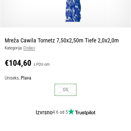
tisak
i
obradu
sportske
opreme
Mreža Cawila Tornetz 7,50x2,50m Tiefe 2,0x2,0m
1. 7. 2025
Kategorija:
Dodaci
•
1 min. čitanja
€104,60
s PDV-om
Play
for
Uniseks,
Plava
More
Victories
OS
Pripremi
se
za
Izvrsno
4.6 od 5
ženski
EURO
2025