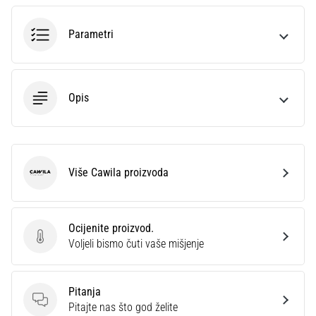
sa
službenim
Parametri
dresovima
i
kopačkama
Nike,
Opis
adidas
i
PUMA.
Budi
dio
Više Cawila proizvoda
Cawila
svake
utakmice,
gola…
Ocijenite proizvod.
Ocijenite proizvod.
Voljeli bismo čuti vaše mišjenje
Prikaži
sve
Pitanja
članke
Pitanja
Pitajte nas što god želite