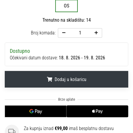
sa
OS
službenim
dresovima
Trenutno na skladištu: 14
i
kopačkama
Broj komada:
Nike,
adidas
i
Dostupno
PUMA.
Očekivani datum dostave:
18. 8. 2026 - 19. 8. 2026
Budi
dio
svake
Dodaj u košaricu
utakmice,
gola…
.
.
.
Prikaži
sve
članke
Za kupnju iznad
€99,00
imaš besplatnu dostavu