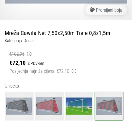
tisak
i
Promijeni boju
obradu
sportske
opreme
Mreža Cawila Net 7,50x2,50m Tiefe 0,8x1,5m
Kategorija:
Dodaci
1. 7. 2025
•
€102,95
1 min. čitanja
€72,10
s PDV-om
Play
Posljednja najniža cijena:
€72,10
for
More
Uniseks
Victories
Pripremi
se
za
ženski
EURO
2025