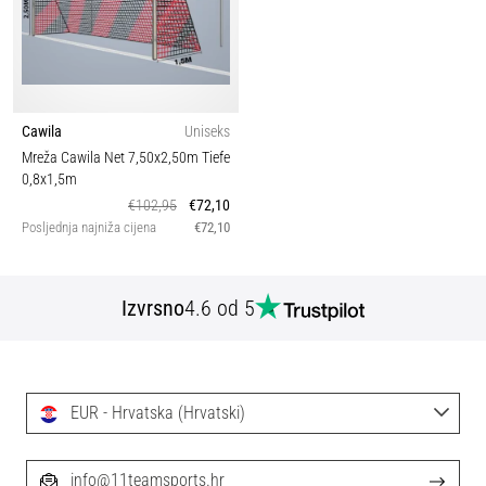
Cawila
Uniseks
Mreža Cawila Net 7,50x2,50m Tiefe
0,8x1,5m
€102,95
€72,10
Posljednja najniža cijena
€72,10
Izvrsno
4.6 od 5
EUR - Hrvatska (Hrvatski)
info@11teamsports.hr