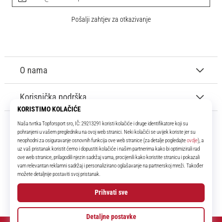
Pošalji zahtjev za otkazivanje
O nama
Korisnička podrška
11teamsports.hr
Tvoj smo pouzdani suigrač već više od 16 godina! Cijelo to vrijeme
donosimo ti najbolje i najnovije proizvode iz svijeta nogometa.
Facebook
Instagram
YouTube