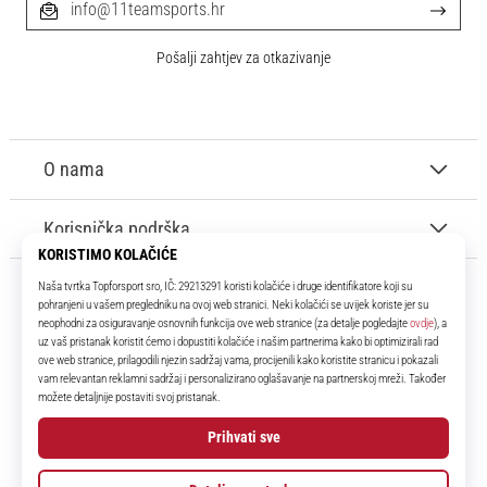
info@11teamsports.hr
Pošalji zahtjev za otkazivanje
O nama
Korisnička podrška
11teamsports.hr
Tvoj smo pouzdani suigrač već više od 16 godina! Cijelo to vrijeme
donosimo ti najbolje i najnovije proizvode iz svijeta nogometa.
Facebook
Instagram
YouTube