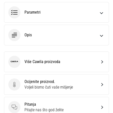
sa
službenim
Parametri
dresovima
i
kopačkama
Nike,
Opis
adidas
i
PUMA.
Budi
dio
Više Cawila proizvoda
Cawila
svake
utakmice,
gola…
Ocijenite proizvod.
Ocijenite proizvod.
Voljeli bismo čuti vaše mišjenje
Prikaži
sve
Pitanja
članke
Pitanja
Pitajte nas što god želite