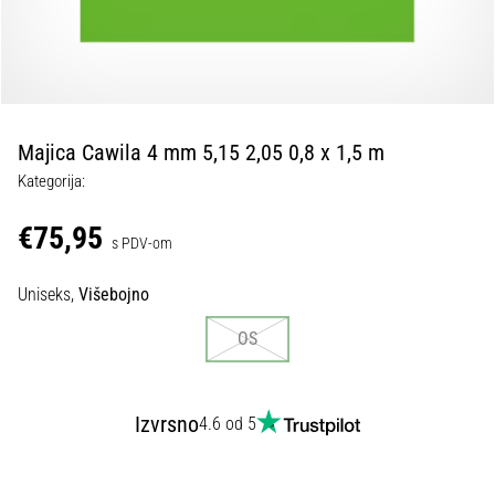
tisak
i
obradu
sportske
opreme
Majica Cawila 4 mm 5,15 2,05 0,8 x 1,5 m
1. 7. 2025
Kategorija:
•
1 min. čitanja
€75,95
s PDV-om
Play
for
Uniseks,
Višebojno
More
Victories
OS
Pripremi
se
za
Izvrsno
4.6 od 5
ženski
EURO
2025