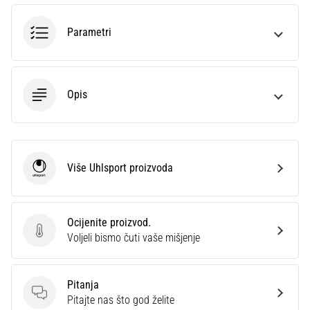
sa
službenim
Parametri
dresovima
i
kopačkama
Nike,
Opis
adidas
i
PUMA.
Budi
dio
Više Uhlsport proizvoda
Uhlsport
svake
utakmice,
gola…
Ocijenite proizvod.
Ocijenite proizvod.
Voljeli bismo čuti vaše mišjenje
Prikaži
sve
Pitanja
članke
Pitanja
Pitajte nas što god želite