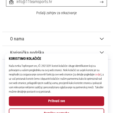
info@11teamsports.hr
Pošalji zahtjev za otkazivanje
O nama
Korisnička podrška
11teamsports.hr
Tvoj smo pouzdani suigrač već više od 16 godina! Cijelo to vrijeme
donosimo ti najbolje i najnovije proizvode iz svijeta nogometa.
Facebook
Instagram
YouTube