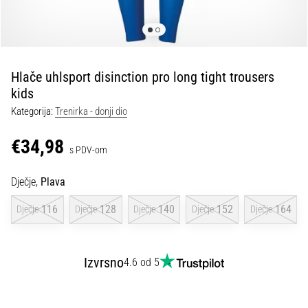
tisak
i
obradu
sportske
opreme
Hlače uhlsport disinction pro long tight trousers
kids
1. 7. 2025
Kategorija:
Trenirka - donji dio
•
1 min. čitanja
€34,98
s PDV-om
Play
for
Dječje,
Plava
More
Victories
116
128
140
152
164
Dječje
Dječje
Dječje
Dječje
Dječje
Pripremi
se
za
Izvrsno
4.6 od 5
ženski
EURO
2025