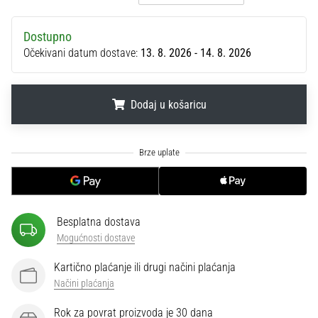
sa
službenim
Dostupno
dresovima
Očekivani datum dostave:
13. 8. 2026 - 14. 8. 2026
i
kopačkama
Nike,
adidas
Dodaj u košaricu
i
PUMA.
.
.
.
Budi
dio
svake
utakmice,
gola…
Besplatna dostava
Mogućnosti dostave
Prikaži
Kartično plaćanje ili drugi načini plaćanja
sve
Načini plaćanja
članke
Rok za povrat proizvoda je 30 dana