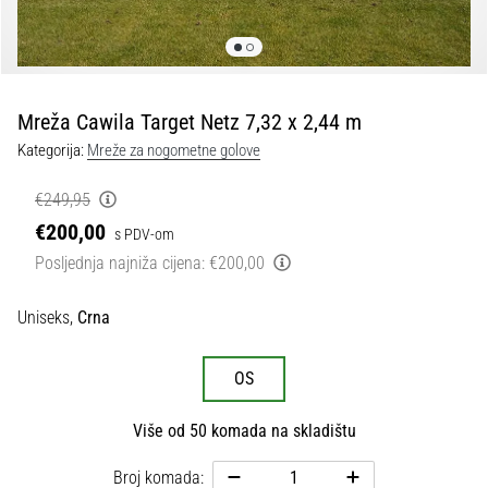
tisak
i
obradu
sportske
opreme
Mreža Cawila Target Netz 7,32 x 2,44 m
Kategorija:
Mreže za nogometne golove
1. 7. 2025
•
€249,95
1 min. čitanja
€200,00
s PDV-om
Play
Posljednja najniža cijena:
€200,00
for
More
Uniseks,
Crna
Victories
Pripremi
OS
se
za
Više od 50 komada na skladištu
ženski
EURO
Broj komada:
2025