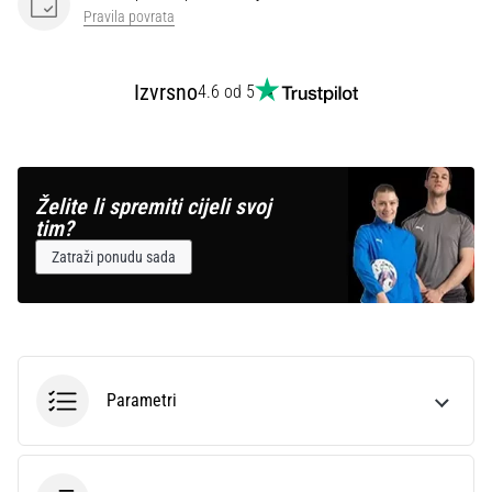
Pravila povrata
Izvrsno
4.6 od 5
Želite li spremiti cijeli svoj
tim?
Zatraži ponudu sada
Parametri