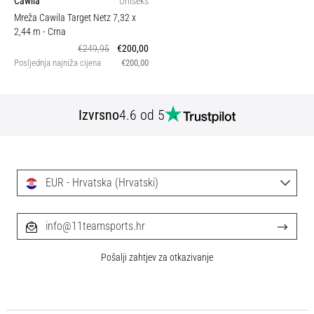
Cawila
Uniseks
Mreža Cawila Target Netz 7,32 x
2,44 m
- Crna
€249,95
€200,00
Posljednja najniža cijena
€200,00
Izvrsno
4.6 od 5
EUR - Hrvatska (Hrvatski)
info@11teamsports.hr
Pošalji zahtjev za otkazivanje