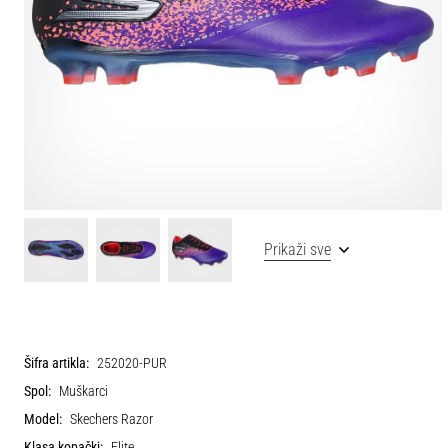
Prikaži sve
Šifra artikla:
252020-PUR
Spol:
Muškarci
Model:
Skechers Razor
Klasa kopački:
Elite