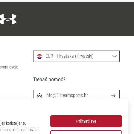
EUR - Hrvatska (Hrvatski)
ovora ovdje
Trebaš pomoć?
info@11teamsports.hr