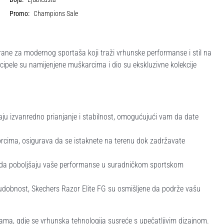
Promo:
Champions Sale
ane za modernog sportaša koji traži vrhunske performanse i stil na
ipele su namijenjene muškarcima i dio su ekskluzivne kolekcije
aju izvanredno prianjanje i stabilnost, omogućujući vam da date
rcima, osigurava da se istaknete na terenu dok zadržavate
ne da poboljšaju vaše performanse u suradničkom sportskom
 udobnost, Skechers Razor Elite FG su osmišljene da podrže vašu
ma, gdje se vrhunska tehnologija susreće s upečatljivim dizajnom.