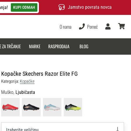
Jamstvo povrata novca
anja!
KUPI ODMAH
O nama
Pomoć
Korisnik
košarica
E ZA TRČANJE
MARKE
RASPRODAJA
BLOG
Kopačke Skechers Razor Elite FG
Kategorija:
Kopačke
Muško,
Ljubičasta
Izaberite veličinu