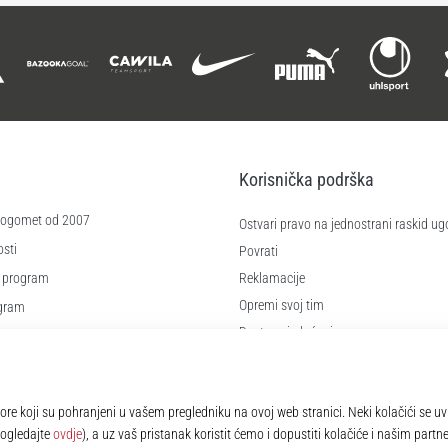
Korisnička podrška
 nogomet od 2007
Ostvari pravo na jednostrani raskid ug
sti
Povrati
 program
Reklamacije
Opremi svoj tim
ogram
Dostava i plaćanje
re
Pronađi pravu veličinu
čića
Kontakt
e
Najčešća pitanja
Pravila o zaštiti osobnih podataka