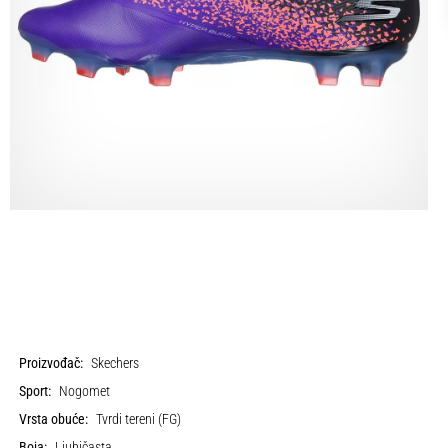
Proizvođač:
Skechers
Sport:
Nogomet
Vrsta obuće:
Tvrdi tereni (FG)
Boja:
Ljubičasta