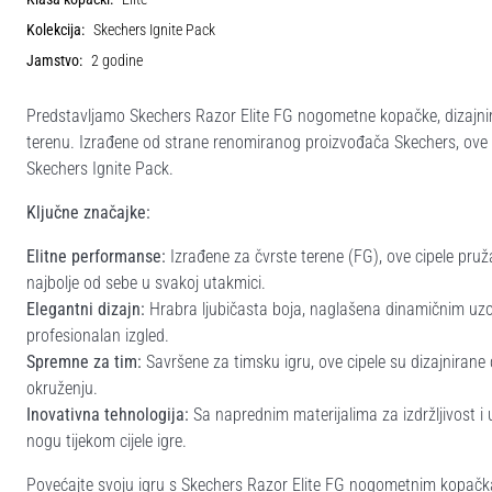
Kolekcija:
Skechers Ignite Pack
Jamstvo:
2 godine
Predstavljamo Skechers Razor Elite FG nogometne kopačke, dizajnir
terenu. Izrađene od strane renomiranog proizvođača Skechers, ove c
Skechers Ignite Pack.
Ključne značajke:
Elitne performanse:
Izrađene za čvrste terene (FG), ove cipele pruž
najbolje od sebe u svakoj utakmici.
Elegantni dizajn:
Hrabra ljubičasta boja, naglašena dinamičnim uzo
profesionalan izgled.
Spremne za tim:
Savršene za timsku igru, ove cipele su dizajnira
okruženju.
Inovativna tehnologija:
Sa naprednim materijalima za izdržljivost i
nogu tijekom cijele igre.
Povećajte svoju igru s Skechers Razor Elite FG nogometnim kopačka