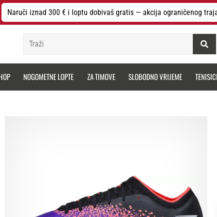
Naruči iznad 300 € i loptu dobivaš gratis — akcija ograničenog traj
Traži
HOP
NOGOMETNE LOPTE
ZA TIMOVE
SLOBODNO VRIJEME
TENISIC