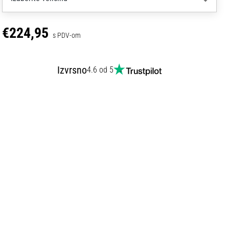
€224,95
s PDV-om
Izvrsno
4.6 od 5