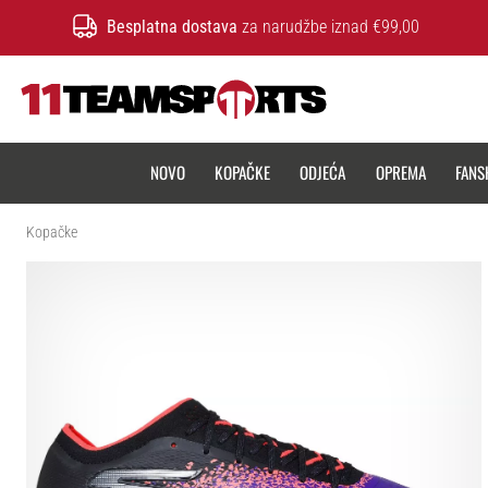
Besplatna dostava
za narudžbe iznad €99,00
11teamsports.hr
NOVO
KOPAČKE
ODJEĆA
OPREMA
FANS
Kopačke