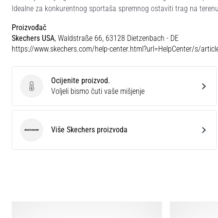
Idealne za konkurentnog sportaša spremnog ostaviti trag na terenu
Proizvođač
Skechers USA
, Waldstraße 66, 63128 Dietzenbach - DE
https://www.skechers.com/help-center.html?url=HelpCenter/s/artic
Ocijenite proizvod.
Ocijenite proizvod.
Voljeli bismo čuti vaše mišjenje
Više Skechers proizvoda
Skechers