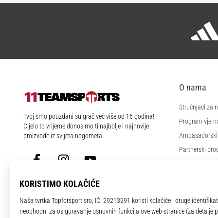
O nama
Stručnjaci za
11teamsports.hr
Tvoj smo pouzdani suigrač već više od 16 godina!
Program vjerno
Cijelo to vrijeme donosimo ti najbolje i najnovije
Ambasadorski
proizvode iz svijeta nogometa.
Partnerski pr
Facebook
Instagram
YouTube
Poslovi i karije
Postavke kola
Uvjeti i odredb