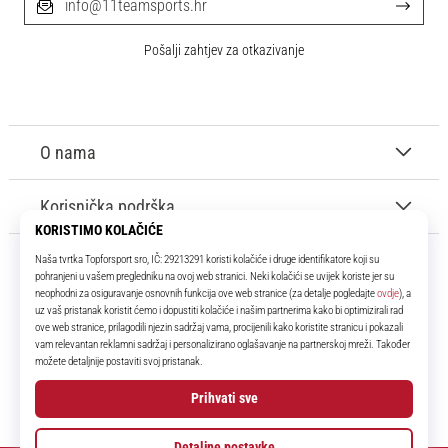
info@11teamsports.hr
Pošalji zahtjev za otkazivanje
O nama
Korisnička podrška
11teamsports.hr
Tvoj smo pouzdani suigrač već više od 16 godina! Cijelo to vrijeme
donosimo ti najbolje i najnovije proizvode iz svijeta nogometa.
Facebook
Instagram
YouTube