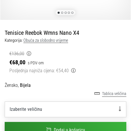
tisak
i
obradu
sportske
opreme
Tenisice Reebok Wmns Nano X4
Kategorija:
Obuća za slobodno vrijeme
1. 7. 2025
•
€136,00
1 min. čitanja
€68,00
s PDV-om
Play
Posljednja najniža cijena:
€54,40
for
More
Žensko,
Bijela
Victories
Tablica veličina
Pripremi
se
Izaberite veličinu
za
ženski
EURO
2025
Dodaj u košaricu