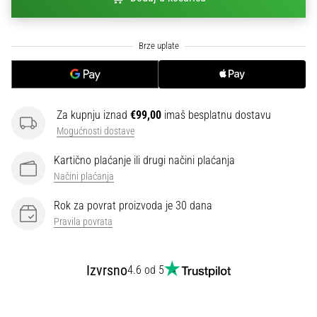
sa
službenim
dresovima
i
kopačkama
Nike,
adidas
Za kupnju iznad
€99,00
imaš besplatnu dostavu
i
Mogućnosti dostave
PUMA.
Budi
Kartično plaćanje ili drugi načini plaćanja
dio
Načini plaćanja
svake
utakmice,
Rok za povrat proizvoda je 30 dana
gola…
Pravila povrata
Prikaži
Izvrsno
4.6 od 5
sve
članke