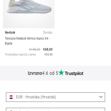
Reebok
Žensko
Tenisice Reebok Wmns Nano X4
-
Bijela
€136,00
€68,00
Posljednja najniža cijena
€54,40
Izvrsno
4.6 od 5
EUR - Hrvatska (Hrvatski)