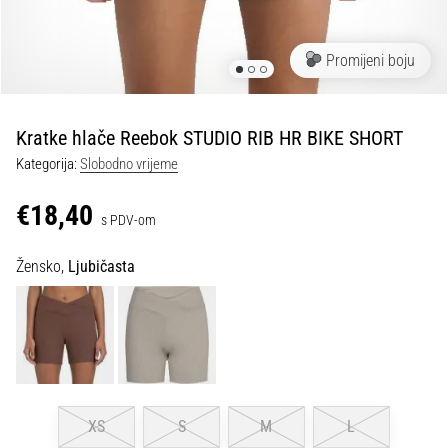
tisak
i
obradu
Promijeni boju
sportske
opreme
Kratke hlače Reebok STUDIO RIB HR BIKE SHORT
1. 7. 2025
Kategorija:
Slobodno vrijeme
•
1 min. čitanja
€18,40
s PDV-om
Play
for
Žensko,
Ljubičasta
More
Victories
Pripremi
se
za
ženski
EURO
XS
S
M
L
2025