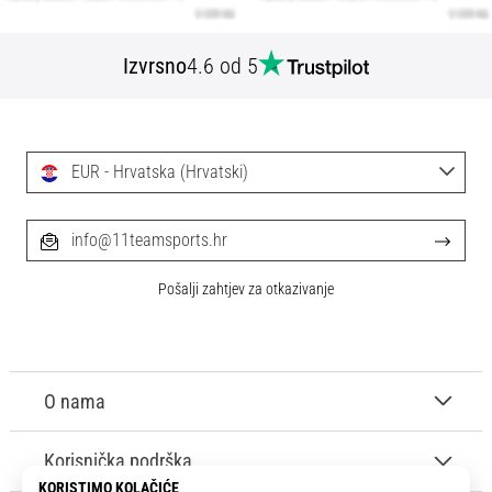
Izvrsno
4.6 od 5
EUR - Hrvatska (Hrvatski)
info@11teamsports.hr
Pošalji zahtjev za otkazivanje
O nama
Korisnička podrška