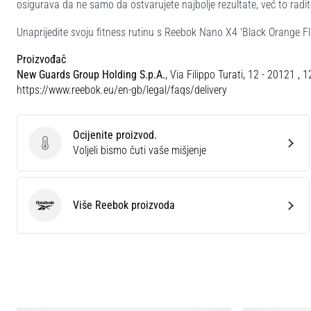
osigurava da ne samo da ostvarujete najbolje rezultate, već to radite
Unaprijedite svoju fitness rutinu s Reebok Nano X4 'Black Orange 
Proizvođač
New Guards Group Holding S.p.A.
, Via Filippo Turati, 12 - 20121 , 
https://www.reebok.eu/en-gb/legal/faqs/delivery
Ocijenite proizvod.
Ocijenite proizvod.
Voljeli bismo čuti vaše mišjenje
Više Reebok proizvoda
Reebok