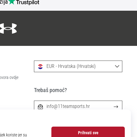
zija
EUR - Hrvatska (Hrvatski)
ovora ovdje
Trebaš pomoć?
info@11teamsports.hr