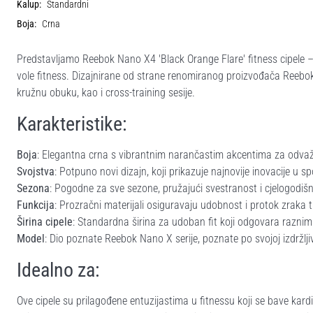
Kalup:
Standardni
Boja:
Crna
Predstavljamo Reebok Nano X4 'Black Orange Flare' fitness cipele –
vole fitness. Dizajnirane od strane renomiranog proizvođača Reebok, 
kružnu obuku, kao i cross-training sesije.
Karakteristike:
Boja
: Elegantna crna s vibrantnim narančastim akcentima za odvaž
Svojstva
: Potpuno novi dizajn, koji prikazuje najnovije inovacije u sp
Sezona
: Pogodne za sve sezone, pružajući svestranost i cjelogodišn
Funkcija
: Prozračni materijali osiguravaju udobnost i protok zraka t
Širina cipele
: Standardna širina za udoban fit koji odgovara raznim
Model
: Dio poznate Reebok Nano X serije, poznate po svojoj izdržljiv
Idealno za:
Ove cipele su prilagođene entuzijastima u fitnessu koji se bave kar