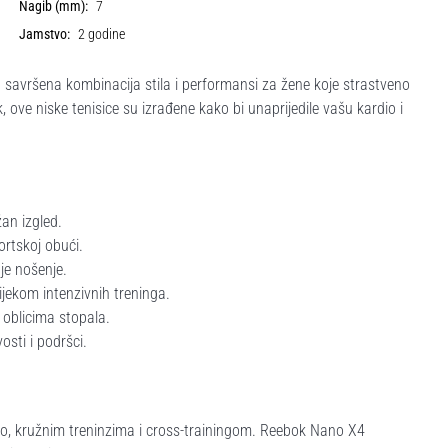
Nagib (mm):
7
Jamstvo:
2 godine
 savršena kombinacija stila i performansi za žene koje strastveno
ove niske tenisice su izrađene kako bi unaprijedile vašu kardio i
an izgled.
ortskoj obući.
je nošenje.
ijekom intenzivnih treninga.
 oblicima stopala.
osti i podršci.
dio, kružnim treninzima i cross-trainingom. Reebok Nano X4