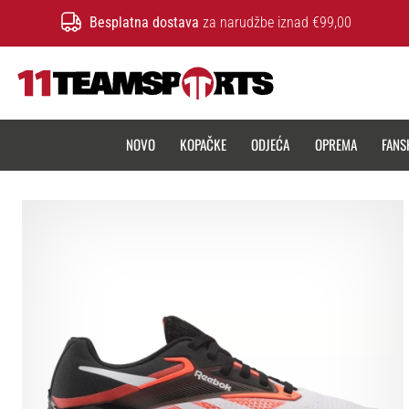
Besplatna dostava
za narudžbe iznad €99,00
11teamsports.hr
NOVO
KOPAČKE
ODJEĆA
OPREMA
FANS