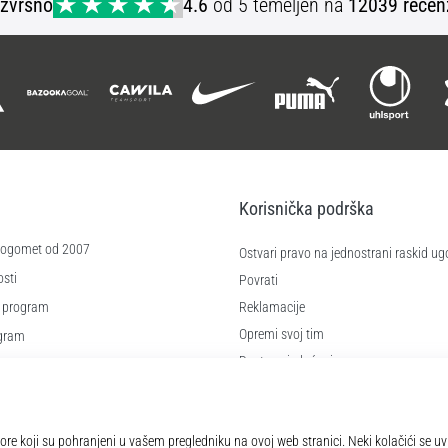
Izvrsno
4.6
od 5 temeljen na
12039 recen
Korisnička podrška
 nogomet od 2007
Ostvari pravo na jednostrani raskid ug
sti
Povrati
 program
Reklamacije
Opremi svoj tim
ogram
Dostava i plaćanje
re
Pronađi pravu veličinu
čića
Kontakt
e
Najčešća pitanja