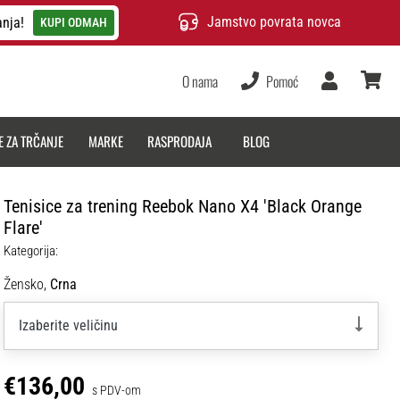
Jamstvo povrata novca
anja!
KUPI ODMAH
O nama
Pomoć
Korisnik
košarica
E ZA TRČANJE
MARKE
RASPRODAJA
BLOG
Tenisice za trening Reebok Nano X4 'Black Orange
Flare'
Kategorija:
Žensko,
Crna
Izaberite veličinu
€136,00
s PDV-om