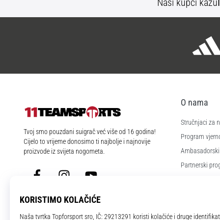
Naši kupci kažu
O nama
Stručnjaci za
11teamsports.hr
Tvoj smo pouzdani suigrač već više od 16 godina!
Program vjerno
Cijelo to vrijeme donosimo ti najbolje i najnovije
Ambasadorski
proizvode iz svijeta nogometa.
Partnerski pr
Facebook
Instagram
YouTube
Poslovi i karije
Postavke kola
Uvjeti i odredb