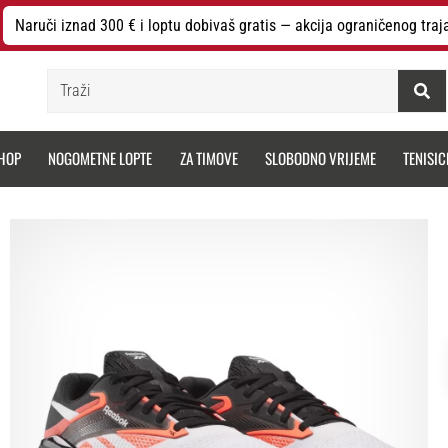
Naruči iznad 300 € i loptu dobivaš gratis — akcija ograničenog traj
Traži
HOP
NOGOMETNE LOPTE
ZA TIMOVE
SLOBODNO VRIJEME
TENISIC