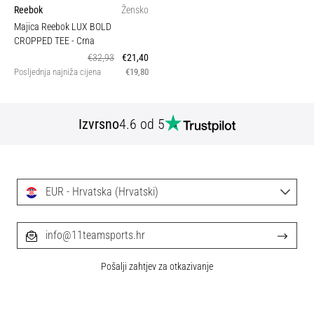
Reebok
Žensko
Majica Reebok LUX BOLD
CROPPED TEE
- Crna
€32,93
€21,40
Posljednja najniža cijena
€19,80
Izvrsno
4.6 od 5
EUR - Hrvatska (Hrvatski)
info@11teamsports.hr
Pošalji zahtjev za otkazivanje