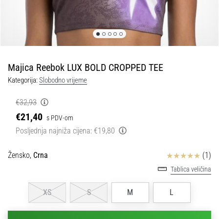
tisak
i
obradu
sportske
opreme
Majica Reebok LUX BOLD CROPPED TEE
1. 7. 2025
Kategorija:
Slobodno vrijeme
•
1 min. čitanja
€32,93
Play
€21,40
s PDV-om
for
Posljednja najniža cijena:
€19,80
More
Victories
Ocjena proizvoda
Žensko,
Crna
(1)
Pripremi
Tablica veličina
se
za
XS
S
M
L
ženski
EURO
2025