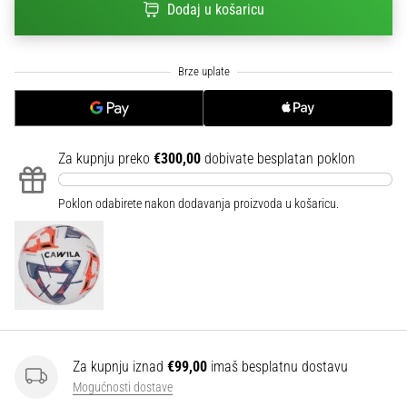
Dodaj u košaricu
sa
službenim
dresovima
i
kopačkama
Nike,
adidas
i
Za kupnju preko
€300,00
dobivate besplatan poklon
PUMA.
Budi
Poklon odabirete nakon dodavanja proizvoda u košaricu.
dio
svake
utakmice,
gola…
Prikaži
sve
Za kupnju iznad
€99,00
imaš besplatnu dostavu
članke
Mogućnosti dostave