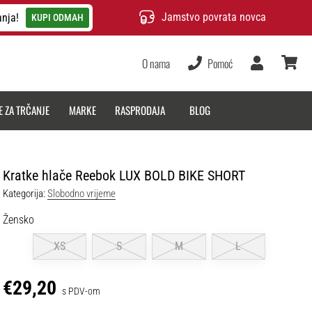
Jamstvo povrata novca
anja!
KUPI ODMAH
O nama
Pomoć
Korisnik
košarica
E ZA TRČANJE
MARKE
RASPRODAJA
BLOG
Kratke hlače Reebok LUX BOLD BIKE SHORT
Kategorija:
Slobodno vrijeme
Žensko
XS
S
M
L
€29,20
s PDV-om