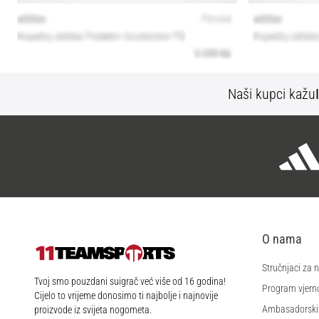
Naši kupci kažu
O nama
Stručnjaci za
11teamsports.hr
Tvoj smo pouzdani suigrač već više od 16 godina!
Program vjerno
Cijelo to vrijeme donosimo ti najbolje i najnovije
Ambasadorski
proizvode iz svijeta nogometa.