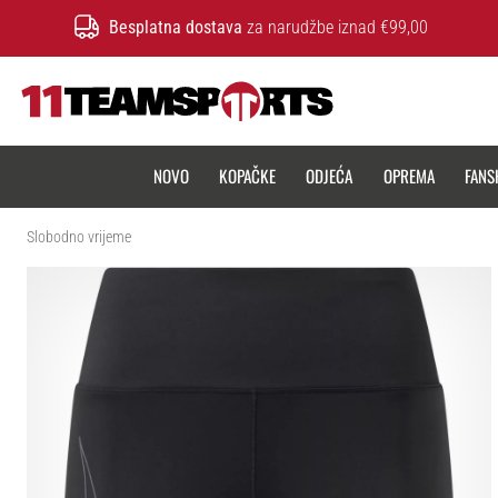
Besplatna dostava
za narudžbe iznad €99,00
11teamsports.hr
NOVO
KOPAČKE
ODJEĆA
OPREMA
FANS
Slobodno vrijeme