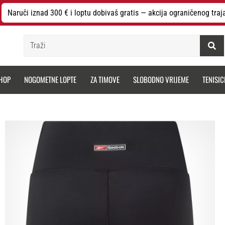
Naruči iznad 300 € i loptu dobivaš gratis — akcija ograničenog traj
Traži
HOP
NOGOMETNE LOPTE
ZA TIMOVE
SLOBODNO VRIJEME
TENISIC