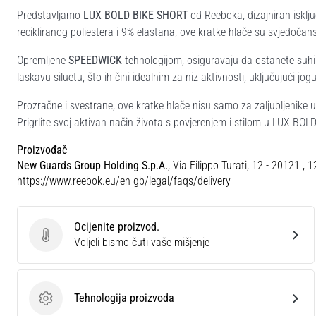
Predstavljamo
LUX BOLD BIKE SHORT
od Reeboka, dizajniran isklju
recikliranog poliestera i 9% elastana, ove kratke hlače su svjedočan
Opremljene
SPEEDWICK
tehnologijom, osiguravaju da ostanete suhi
laskavu siluetu, što ih čini idealnim za niz aktivnosti, uključujući jogu
Prozračne i svestrane, ove kratke hlače nisu samo za zaljubljenike u
Prigrlite svoj aktivan način života s povjerenjem i stilom u LUX BO
Proizvođač
New Guards Group Holding S.p.A.
, Via Filippo Turati, 12 - 20121 , 
https://www.reebok.eu/en-gb/legal/faqs/delivery
Ocijenite proizvod.
Ocijenite proizvod.
Voljeli bismo čuti vaše mišjenje
Tehnologija proizvoda
Tehnologija proizvoda