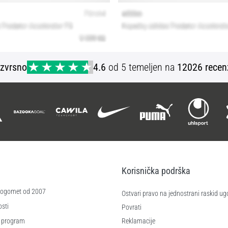
Izvrsno
4.6
od 5 temeljen na
12026 recen
Korisnička podrška
 nogomet od 2007
Ostvari pravo na jednostrani raskid ug
sti
Povrati
 program
Reklamacije