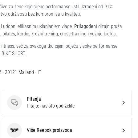
čivo za žene koje cijene performanse i stil. Izrađeni od 91%
stvo održivosti bez kompromisa u kvaliteti.
 i udobni efikasnim uklanjanjem vlage.
Prilagođeni
dizajn pruža
, pilates, kardio, kružni trening, cross-training i vožnju bicikla.
 fitness, već za svakoga tko cijeni odjeću visoke performanse.
LD BIKE SHORT.
12 - 20121 Mailand - IT
Pitanja
Pitanja
Pitajte nas što god želite
Više Reebok proizvoda
Reebok