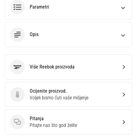
sa
Parametri
službenim
dresovima
i
kopačkama
Opis
Nike,
adidas
i
PUMA.
Budi
Više Reebok proizvoda
Reebok
dio
svake
utakmice,
Ocijenite proizvod.
gola…
Ocijenite proizvod.
Voljeli bismo čuti vaše mišjenje
Prikaži
Pitanja
sve
Pitanja
Pitajte nas što god želite
članke