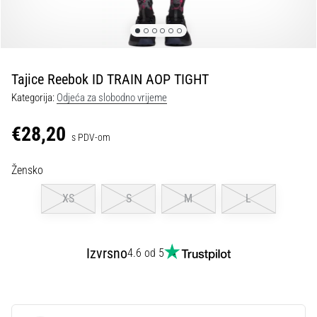
tisak
i
obradu
sportske
opreme
Tajice Reebok ID TRAIN AOP TIGHT
Kategorija:
Odjeća za slobodno vrijeme
1. 7. 2025
•
€28,20
s PDV-om
1 min. čitanja
Play
Žensko
for
More
XS
S
M
L
Victories
Pripremi
se
Izvrsno
4.6 od 5
za
ženski
EURO
2025