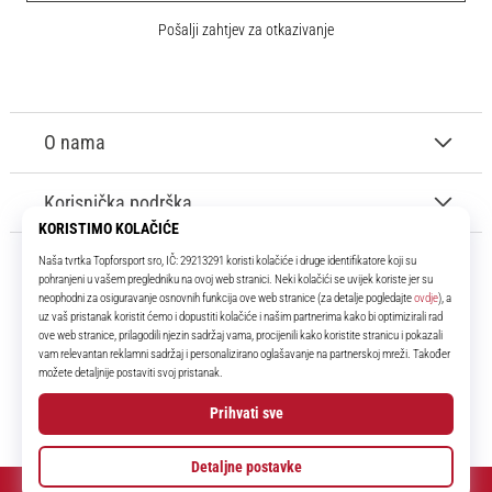
Pošalji zahtjev za otkazivanje
O nama
Korisnička podrška
11teamsports.hr
Tvoj smo pouzdani suigrač već više od 16 godina! Cijelo to vrijeme
donosimo ti najbolje i najnovije proizvode iz svijeta nogometa.
Facebook
Instagram
YouTube