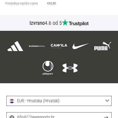
Posljednja najniža cijena
€33,80
Izvrsno
4.6 od 5
EUR - Hrvatska (Hrvatski)
info@11teamsports.hr