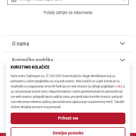
Pošalji zahtjev za otkazivanje
O nama
Korisnička podrška
11teamsports.hr
Tvoj smo pouzdani suigrač već više od 16 godina! Cijelo to vrijeme
donosimo ti najbolje i najnovije proizvode iz svijeta nogometa.
Facebook
Instagram
YouTube