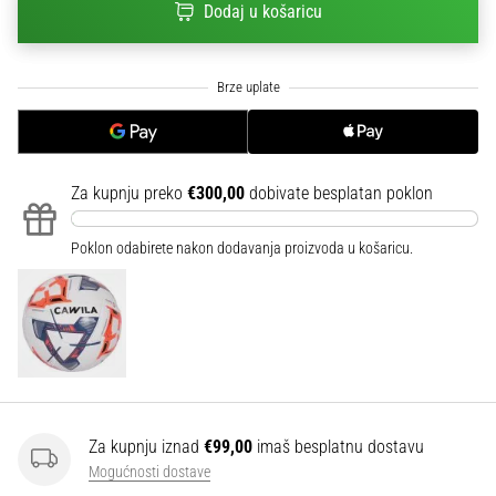
Dodaj u košaricu
sa
službenim
dresovima
i
kopačkama
Nike,
adidas
i
Za kupnju preko
€300,00
dobivate besplatan poklon
PUMA.
Budi
Poklon odabirete nakon dodavanja proizvoda u košaricu.
dio
svake
utakmice,
gola…
Prikaži
sve
Za kupnju iznad
€99,00
imaš besplatnu dostavu
članke
Mogućnosti dostave