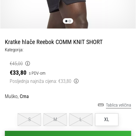
tisak
i
obradu
sportske
opreme
Kratke hlače Reebok COMM KNIT SHORT
1. 7. 2025
Kategorija:
•
1 min. čitanja
€45,00
Play
€33,80
s PDV-om
for
Posljednja najniža cijena:
€33,80
More
Victories
Muško,
Crna
Pripremi
Tablica veličina
se
za
S
M
L
XL
ženski
EURO
2025