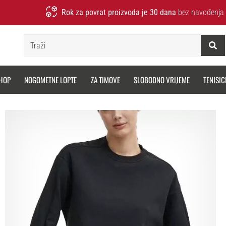
Rok za povrat proizvoda je 30 dana
bez navođenja 
Traži
HOP
NOGOMETNE LOPTE
ZA TIMOVE
SLOBODNO VRIJEME
TENISIC