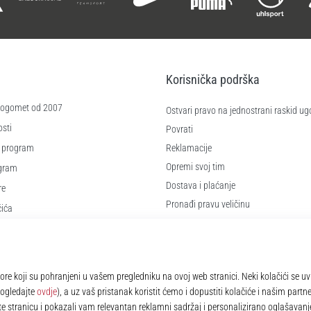
Korisnička podrška
 nogomet od 2007
Ostvari pravo na jednostrani raskid ug
sti
Povrati
 program
Reklamacije
Opremi svoj tim
ogram
Dostava i plaćanje
re
Pronađi pravu veličinu
čića
Kontakt
e
Najčešća pitanja
Pravila o zaštiti osobnih podataka