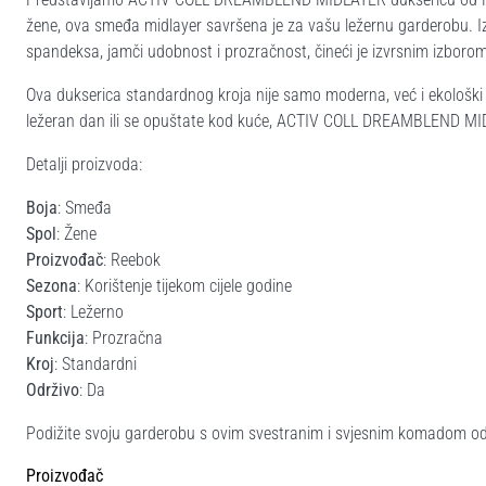
žene, ova smeđa midlayer savršena je za vašu ležernu garderobu. I
spandeksa, jamči udobnost i prozračnost, čineći je izvrsnim izboro
Ova dukserica standardnog kroja nije samo moderna, već i ekološki prih
ležeran dan ili se opuštate kod kuće, ACTIV COLL DREAMBLEND MID
Detalji proizvoda:
Boja
: Smeđa
Spol
: Žene
Proizvođač
: Reebok
Sezona
: Korištenje tijekom cijele godine
Sport
: Ležerno
Funkcija
: Prozračna
Kroj
: Standardni
Održivo
: Da
Podižite svoju garderobu s ovim svestranim i svjesnim komadom o
Proizvođač