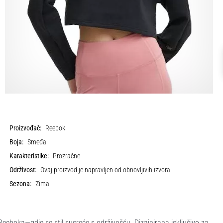
Proizvođač:
Reebok
Boja:
Smeđa
Karakteristike:
Prozračne
Održivost:
Ovaj proizvod je napravljen od obnovljivih izvora
Sezona:
Zima
ka—gdje se stil susreće s održivošću. Dizajnirana isključivo za