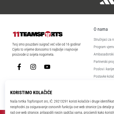
O nama
Stručnjaci za
11teamsports.hr
Tvoj smo pouzdani suigrač već više od 16 godina!
Program vjerno
Cijelo to vrijeme donosimo ti najbolje i najnovije
Ambasadorski
proizvode iz svijeta nogometa.
Partnerski pr
Facebook
Instagram
YouTube
Poslovi i karije
Postavke kola
Uvjeti i odredb