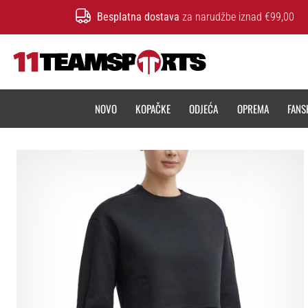
Besplatna dostava
za narudžbe iznad €99,00
11teamsports.hr
NOVO
KOPAČKE
ODJEĆA
OPREMA
FANS