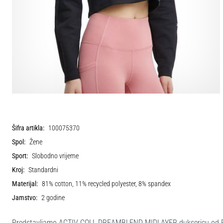
Šifra artikla:
100075370
Spol:
Žene
Sport:
Slobodno vrijeme
Kroj:
Standardni
Materijal:
81% cotton, 11% recycled polyester, 8% spandex
Jamstvo:
2 godine
Predstavljamo ACTIV COLL DREAMBLEND MIDLAYER duksericu od Reebo