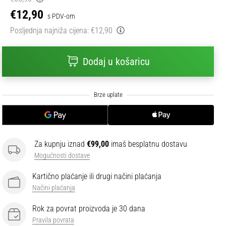
€12,90
s PDV-om
Posljednja najniža cijena:
€12,90
Dodaj u košaricu
Za kupnju iznad
€99,00
imaš besplatnu dostavu
Mogućnosti dostave
Kartično plaćanje ili drugi načini plaćanja
Načini plaćanja
Rok za povrat proizvoda je 30 dana
Pravila povrata