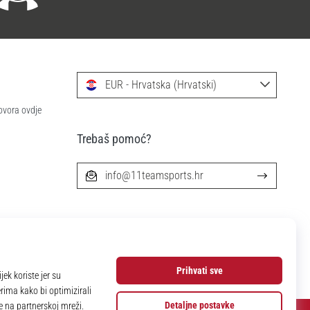
EUR - Hrvatska (Hrvatski)
ovora ovdje
Trebaš pomoć?
info@11teamsports.hr