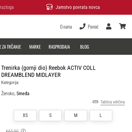
razloga
Jamstvo povrata novca
O nama
Pomoć
Korisnik
košarica
E ZA TRČANJE
MARKE
RASPRODAJA
BLOG
Trenirka (gornji dio) Reebok ACTIV COLL
DREAMBLEND MIDLAYER
Kategorija:
Žensko,
Smeđa
Tablica veličina
XS
S
M
L
€65,90