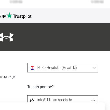
zija
EUR - Hrvatska (Hrvatski)
ovora ovdje
Trebaš pomoć?
info@11teamsports.hr