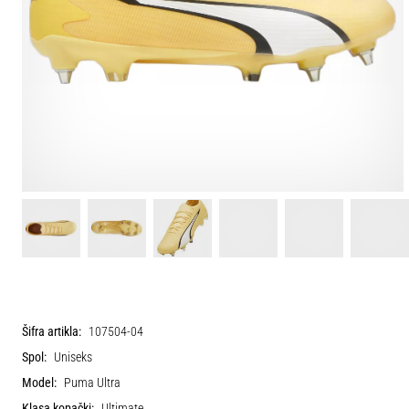
Šifra artikla:
107504-04
Spol:
Uniseks
Model:
Puma Ultra
Klasa kopački:
Ultimate