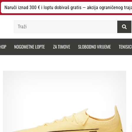
Naruči iznad 300 € i loptu dobivaš gratis — akcija ograničenog traj
Traži
HOP
NOGOMETNE LOPTE
ZA TIMOVE
SLOBODNO VRIJEME
TENISIC