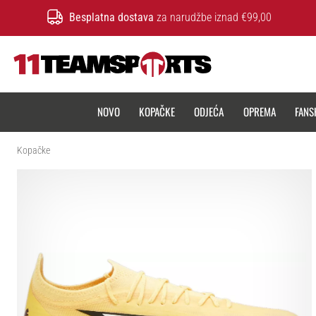
Besplatna dostava
za narudžbe iznad €99,00
11teamsports.hr
NOVO
KOPAČKE
ODJEĆA
OPREMA
FANS
Kopačke