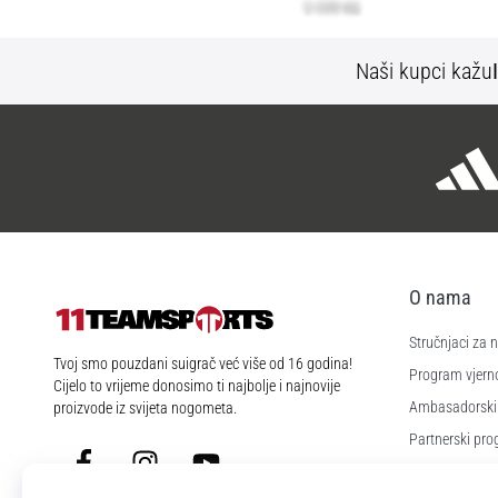
Naši kupci kažu
O nama
Stručnjaci za
11teamsports.hr
Tvoj smo pouzdani suigrač već više od 16 godina!
Program vjerno
Cijelo to vrijeme donosimo ti najbolje i najnovije
Ambasadorski
proizvode iz svijeta nogometa.
Partnerski pr
Facebook
Instagram
YouTube
Poslovi i karije