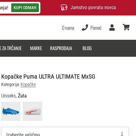
Jamstvo povrata novca
anja!
KUPI ODMAH
O nama
Pomoć
Korisnik
košarica
E ZA TRČANJE
MARKE
RASPRODAJA
BLOG
Kopačke Puma ULTRA ULTIMATE MxSG
Kategorija:
Kopačke
Uniseks,
Žuta
Izaberite veličinu