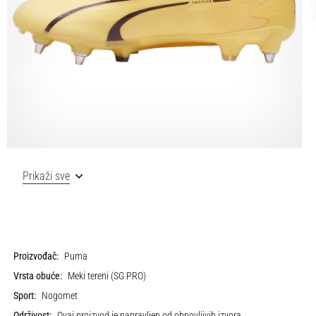
Prikaži sve
Proizvođač:
Puma
Vrsta obuće:
Meki tereni (SG PRO)
Sport:
Nogomet
Održivost:
Ovaj proizvod je napravljen od obnovljivih izvora