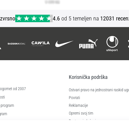
Izvrsno
4.6
od 5 temeljen na
12031 recen
Korisnička podrška
 nogomet od 2007
Ostvari pravo na jednostrani raskid ug
sti
Povrati
 program
Reklamacije
Opremi svoj tim
ogram
Dostava i plaćanje
re
Pronađi pravu veličinu