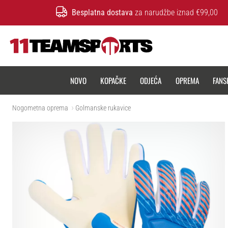
Besplatna dostava
za narudžbe iznad €99,00
11teamsports.hr
NOVO
KOPAČKE
ODJEĆA
OPREMA
FANS
Nogometna oprema
Golmanske rukavice