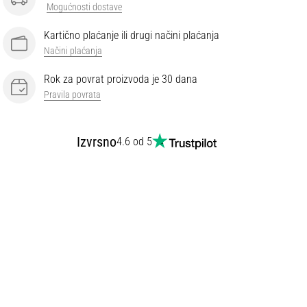
Mogućnosti dostave
Kartično plaćanje ili drugi načini plaćanja
Načini plaćanja
Rok za povrat proizvoda je 30 dana
Pravila povrata
Izvrsno
4.6 od 5