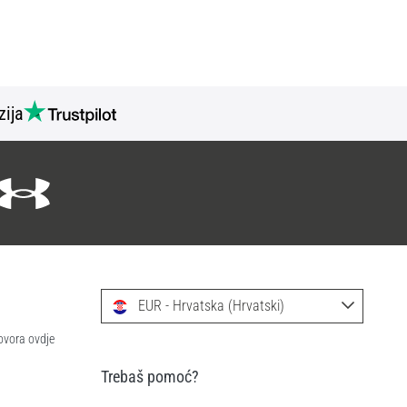
zija
EUR - Hrvatska (Hrvatski)
ovora ovdje
Trebaš pomoć?