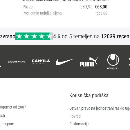
Plava
€89,95
€63,00
Posljednja najniža cijena
€63,00
7,5
Izvrsno
4.6
od 5 temeljen na
12039 recen
Korisnička podrška
 nogomet od 2007
Ostvari pravo na jednostrani raskid ug
sti
Povrati
 program
Reklamacije