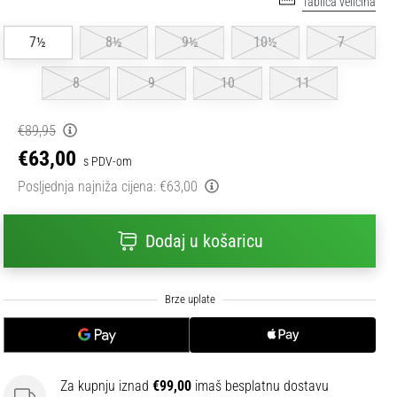
Tablica veličina
7½
8½
9½
10½
7
8
9
10
11
€89,95
€63,00
s PDV-om
Posljednja najniža cijena:
€63,00
Dodaj u košaricu
Za kupnju iznad
€99,00
imaš besplatnu dostavu