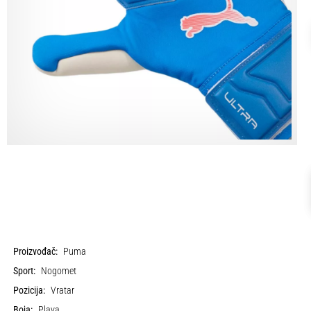
Proizvođač:
Puma
Sport:
Nogomet
Pozicija:
Vratar
Boja:
Plava