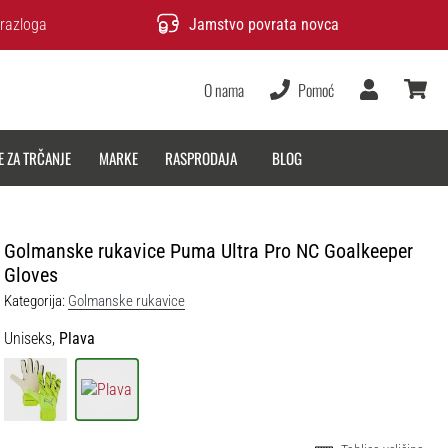
razloga
Jamstvo povrata novca
O nama
Pomoć
Korisnik
košarica
E ZA TRČANJE
MARKE
RASPRODAJA
BLOG
Golmanske rukavice Puma Ultra Pro NC Goalkeeper
Gloves
Kategorija:
Golmanske rukavice
Uniseks,
Plava