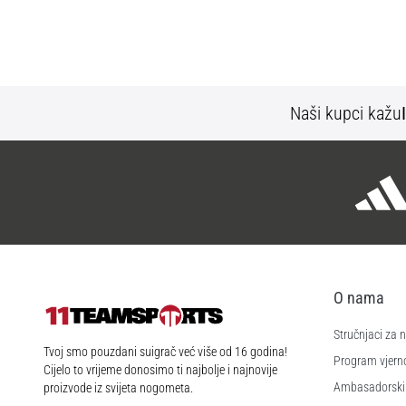
Naši kupci kažu
O nama
Stručnjaci za
11teamsports.hr
Tvoj smo pouzdani suigrač već više od 16 godina!
Program vjerno
Cijelo to vrijeme donosimo ti najbolje i najnovije
Ambasadorski
proizvode iz svijeta nogometa.