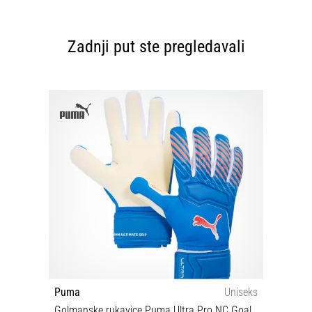
Zadnji put ste pregledavali
Puma
Uniseks
Golmanske rukavice Puma Ultra Pro NC Goalkeeper Gloves