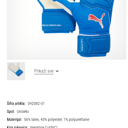
Prikaži sve
Šifra artikla:
042082-01
Spol:
Uniseks
Materijal:
56% latex, 43% polyester, 1% polyurethane
Kroj rukavica:
Negative Cut(NC)