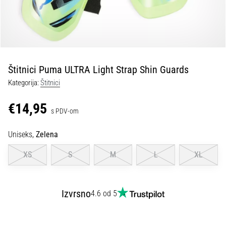
tisak
i
obradu
sportske
opreme
Štitnici Puma ULTRA Light Strap Shin Guards
1. 7. 2025
Kategorija:
Štitnici
•
1 min. čitanja
€14,95
s PDV-om
Play
for
Uniseks,
Zelena
More
Victories
XS
S
M
L
XL
Pripremi
se
za
Izvrsno
4.6 od 5
ženski
EURO
2025