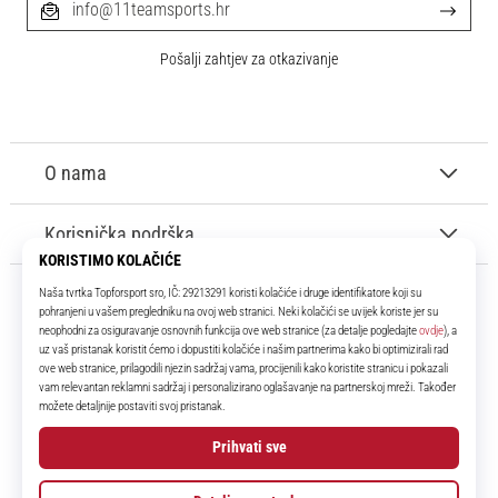
info@11teamsports.hr
Pošalji zahtjev za otkazivanje
O nama
Korisnička podrška
11teamsports.hr
Tvoj smo pouzdani suigrač već više od 16 godina! Cijelo to vrijeme
donosimo ti najbolje i najnovije proizvode iz svijeta nogometa.
Facebook
Instagram
YouTube