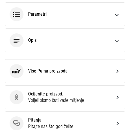
sa
službenim
Parametri
dresovima
i
kopačkama
Nike,
Opis
adidas
i
PUMA.
Budi
dio
Više Puma proizvoda
Puma
svake
utakmice,
gola…
Ocijenite proizvod.
Ocijenite proizvod.
Voljeli bismo čuti vaše mišjenje
Prikaži
sve
Pitanja
članke
Pitanja
Pitajte nas što god želite