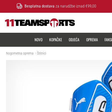
Besplatna dostava
za narudžbe iznad €99,00
11teamsports.hr
NOVO
KOPAČKE
ODJEĆA
OPREMA
FANS
Nogometna oprema
Štitnici