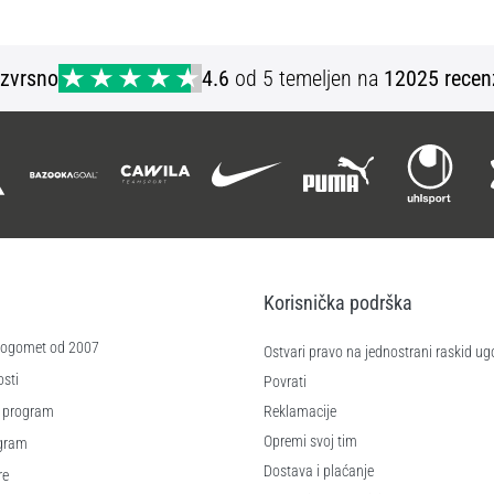
XS M
Izvrsno
4.6
od 5 temeljen na
12025 recen
Korisnička podrška
 nogomet od 2007
Ostvari pravo na jednostrani raskid ug
sti
Povrati
 program
Reklamacije
Opremi svoj tim
ogram
Dostava i plaćanje
re