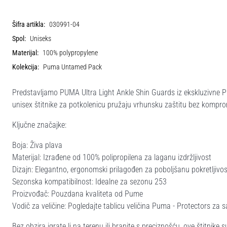
Šifra artikla:
030991-04
Spol:
Uniseks
Materijal:
100% polypropylene
Kolekcija:
Puma Untamed Pack
Predstavljamo PUMA Ultra Light Ankle Shin Guards iz ekskluzivne Pu
unisex štitnike za potkolenicu pružaju vrhunsku zaštitu bez kompromi
Ključne značajke:
Boja: Živa plava
Materijal: Izrađene od 100% polipropilena za laganu izdržljivost
Dizajn: Elegantno, ergonomski prilagođen za poboljšanu pokretljivos
Sezonska kompatibilnost: Idealne za sezonu 253
Proizvođač: Pouzdana kvaliteta od Pume
Vodič za veličine: Pogledajte tablicu veličina Puma - Protectors za s
Bez obzira igrate li na terenu ili branite s preciznošću, ove štitnike s