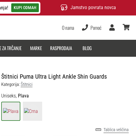
Jamstvo povrata novca
anja!
KUPI ODMAH
O nama
Pomoć
Korisnik
košarica
E ZA TRČANJE
MARKE
RASPRODAJA
BLOG
Štitnici Puma Ultra Light Ankle Shin Guards
Kategorija:
Štitnici
Uniseks,
Plava
Tablica veličina