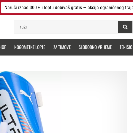
Naruči iznad 300 € i loptu dobivaš gratis — akcija ograničenog traj
Traži
HOP
NOGOMETNE LOPTE
ZA TIMOVE
SLOBODNO VRIJEME
TENISIC