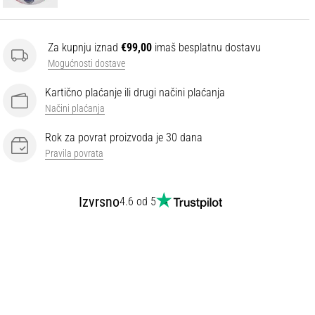
Za kupnju iznad
€99,00
imaš besplatnu dostavu
Mogućnosti dostave
Kartično plaćanje ili drugi načini plaćanja
Načini plaćanja
Rok za povrat proizvoda je 30 dana
Pravila povrata
Izvrsno
4.6 od 5