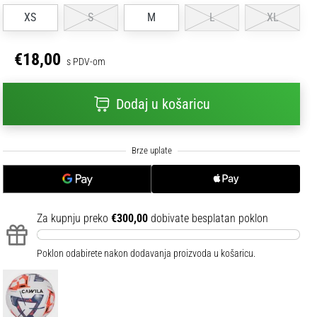
XS
S
M
L
XL
€18,00
s PDV-om
Dodaj u košaricu
Za kupnju preko
€300,00
dobivate besplatan poklon
Poklon odabirete nakon dodavanja proizvoda u košaricu.