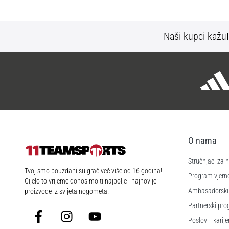
Naši kupci kažu
O nama
Stručnjaci za
11teamsports.hr
Tvoj smo pouzdani suigrač već više od 16 godina!
Program vjerno
Cijelo to vrijeme donosimo ti najbolje i najnovije
Ambasadorski
proizvode iz svijeta nogometa.
Partnerski pr
Facebook
Instagram
YouTube
Poslovi i karije