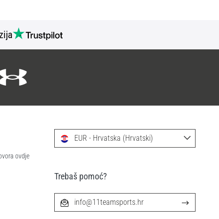
zija
EUR - Hrvatska (Hrvatski)
ovora ovdje
Trebaš pomoć?
info@11teamsports.hr