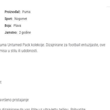
Proizvođač:
Puma
Sport:
Nogomet
Boja:
Plava
Jamstvo:
2 godine
ma Untamed Pack kolekcije. Dizajnirane za football entuzijaste, ove
sa u stilu ili udobnosti.
t
avršeno pristajanje
u dizajnirane da vas štite uz ultra-lettu težinu. Prihvatite