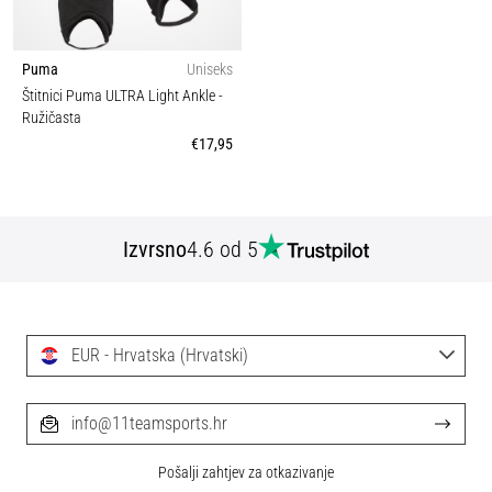
Puma
Uniseks
Štitnici Puma ULTRA Light Ankle
-
Ružičasta
€17,95
Izvrsno
4.6 od 5
EUR - Hrvatska (Hrvatski)
info@11teamsports.hr
Pošalji zahtjev za otkazivanje