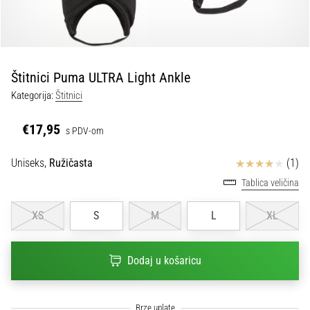
tisak
i
obradu
sportske
opreme
Štitnici Puma ULTRA Light Ankle
Kategorija:
Štitnici
1. 7. 2025
•
€17,95
s PDV-om
1 min. čitanja
Play
Ocjena proizvoda
Uniseks,
Ružičasta
(1)
for
Tablica veličina
More
Victories
XS
S
M
L
XL
Pripremi
se
za
Dodaj u košaricu
ženski
EURO
2025