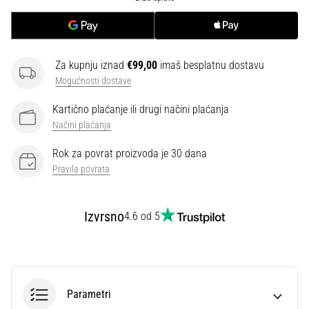
sa
službenim
dresovima
i
Za kupnju iznad
€99,00
imaš besplatnu dostavu
kopačkama
Mogućnosti dostave
Nike,
adidas
Kartično plaćanje ili drugi načini plaćanja
i
Načini plaćanja
PUMA.
Budi
Rok za povrat proizvoda je 30 dana
dio
Pravila povrata
svake
utakmice,
gola…
Izvrsno
4.6 od 5
Prikaži
sve
članke
Parametri