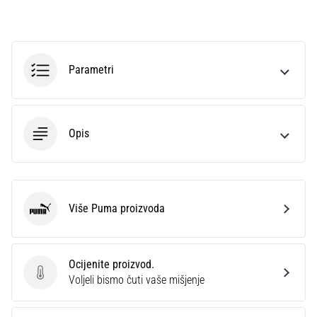
sa
službenim
dresovima
i
Parametri
kopačkama
Nike,
adidas
i
Opis
PUMA.
Budi
dio
svake
utakmice,
Više Puma proizvoda
gola…
Puma
Prikaži
Ocijenite proizvod.
sve
Ocijenite proizvod.
Voljeli bismo čuti vaše mišjenje
članke