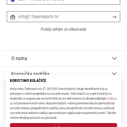
info@11teamsports.hr
Pošalji zahtjev za otkazivanje
O nama
Korisnička podrška
11teamsports.hr
Tvoj smo pouzdani suigrač već više od 16 godina! Cijelo to vrijeme
donosimo ti najbolje i najnovije proizvode iz svijeta nogometa.
Facebook
Instagram
YouTube