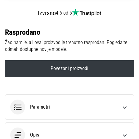
sa
službenim
Izvrsno
4.6 od 5
dresovima
i
Rasprodano
kopačkama
Nike,
Žao nam je, ali ovaj proizvod je trenutno rasprodan. Pogledajte
adidas
odmah dostupne novije modele.
i
PUMA.
Budi
Povezani proizvodi
dio
svake
utakmice,
gola…
Parametri
Prikaži
sve
članke
Opis