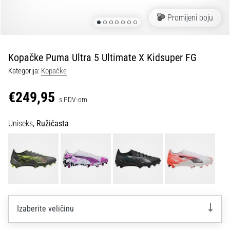
tisak
i
Promijeni boju
obradu
sportske
opreme
Kopačke Puma Ultra 5 Ultimate X Kidsuper FG
Kategorija:
Kopačke
1. 7. 2025
•
€249,95
s PDV-om
1 min. čitanja
Play
Uniseks,
Ružičasta
for
More
Victories
Pripremi
se
za
ženski
Izaberite veličinu
EURO
2025