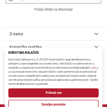
Pošalji zahtjev za otkazivanje
O nama
Korisnička podrška
11teamsports.hr
Tvoj smo pouzdani suigrač već više od 16 godina! Cijelo to vrijeme
donosimo ti najbolje i najnovije proizvode iz svijeta nogometa.
Facebook
Instagram
YouTube