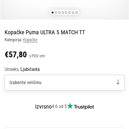
tisak
i
obradu
sportske
opreme
Kopačke Puma ULTRA 5 MATCH TT
Kategorija:
Kopačke
1. 7. 2025
•
€57,80
s PDV-om
1 min. čitanja
Play
Uniseks,
Ljubičasta
for
More
Izaberite veličinu
Victories
Pripremi
se
Izvrsno
4.6 od 5
za
ženski
EURO
2025