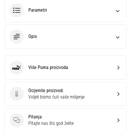
sa
Parametri
službenim
dresovima
i
kopačkama
Nike,
Opis
adidas
i
PUMA.
Budi
Više Puma proizvoda
dio
Puma
svake
utakmice,
gola…
Ocijenite proizvod.
Ocijenite proizvod.
Voljeli bismo čuti vaše mišjenje
Prikaži
sve
Pitanja
članke
Pitanja
Pitajte nas što god želite