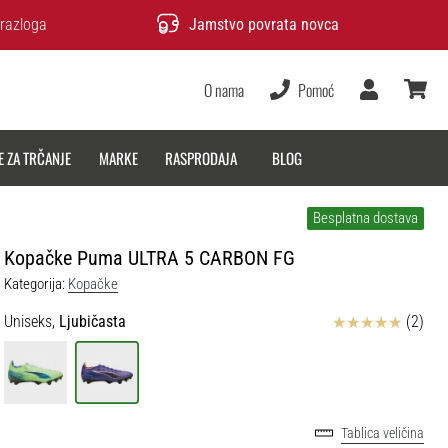
razloga
Jamstvo povrata novca
O nama
Pomoć
Korisnik
košarica
E ZA TRČANJE
MARKE
RASPRODAJA
BLOG
Besplatna dostava
Kopačke Puma ULTRA 5 CARBON FG
Kategorija:
Kopačke
Ocjena proizvoda
Uniseks,
Ljubičasta
(2)
Tablica veličina