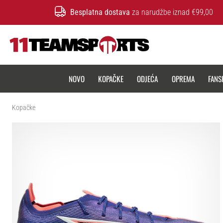
Besplatna dostava
za narudžbe iznad €99,00
11teamsports.hr
NOVO
KOPAČKE
ODJEĆA
OPREMA
FANS
Kopačke