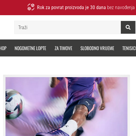
Rok za povrat proizvoda je 30 dana
bez navođenja 
Traži
HOP
NOGOMETNE LOPTE
ZA TIMOVE
SLOBODNO VRIJEME
TENISIC