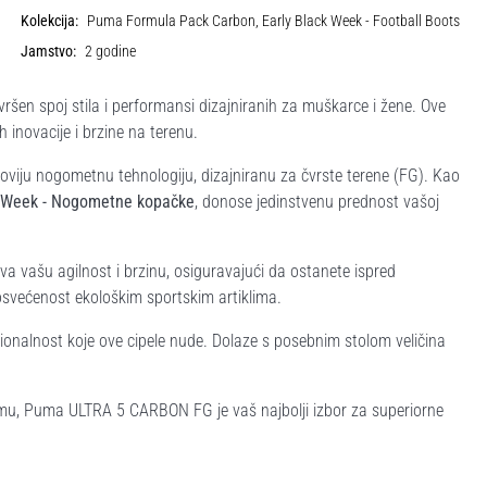
Kolekcija:
Puma Formula Pack Carbon, Early Black Week - Football Boots
Jamstvo:
2 godine
en spoj stila i performansi dizajniranih za muškarce i žene. Ove
h inovacije i brzine na terenu.
viju nogometnu tehnologiju, dizajniranu za čvrste terene (FG). Kao
k Week - Nogometne kopačke
, donose jedinstvenu prednost vašoj
a vašu agilnost i brzinu, osiguravajući da ostanete ispred
posvećenost ekološkim sportskim artiklima.
nkcionalnost koje ove cipele nude. Dolaze s posebnim stolom veličina
remu, Puma ULTRA 5 CARBON FG je vaš najbolji izbor za superiorne