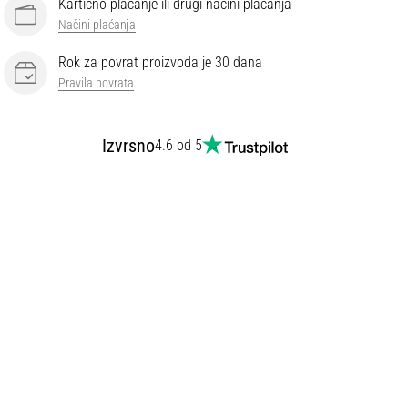
Kartično plaćanje ili drugi načini plaćanja
Načini plaćanja
Rok za povrat proizvoda je 30 dana
Pravila povrata
Izvrsno
4.6 od 5