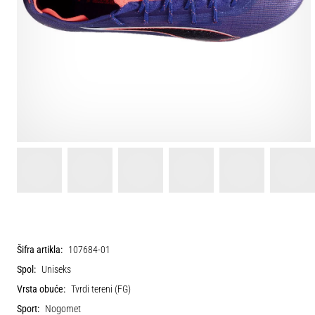
Šifra artikla:
107684-01
Spol:
Uniseks
Vrsta obuće:
Tvrdi tereni (FG)
Sport:
Nogomet