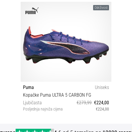
Održivost
Puma
Uniseks
Kopačke Puma ULTRA 5 CARBON FG
Ljubičasta
€279,99
€224,00
Posljednja najniža cijena
€224,00
42½