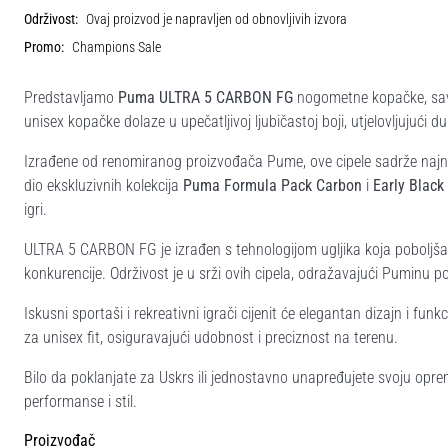
Održivost:
Ovaj proizvod je napravljen od obnovljivih izvora
Promo:
Champions Sale
Predstavljamo
Puma ULTRA 5 CARBON FG
nogometne kopačke, savrš
unisex kopačke dolaze u upečatljivoj ljubičastoj boji, utjelovljujući du
Izrađene od renomiranog proizvođača Pume, ove cipele sadrže najno
dio ekskluzivnih kolekcija
Puma Formula Pack Carbon
i
Early Blac
igri.
ULTRA 5 CARBON FG je izrađen s tehnologijom ugljika koja poboljšav
konkurencije. Održivost je u srži ovih cipela, odražavajući Puminu 
Iskusni sportaši i rekreativni igrači cijenit će elegantan dizajn i fu
za unisex fit, osiguravajući udobnost i preciznost na terenu.
Bilo da poklanjate za Uskrs ili jednostavno unapređujete svoju op
performanse i stil.
Proizvođač