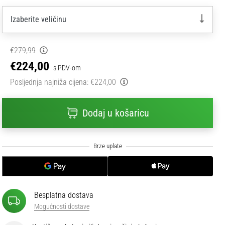
Izaberite veličinu
€279,99
€224,00
s PDV-om
Posljednja najniža cijena:
€224,00
Dodaj u košaricu
Besplatna dostava
Mogućnosti dostave