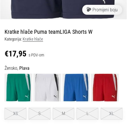
tisak
i
Promijeni boju
obradu
sportske
opreme
Kratke hlače Puma teamLIGA Shorts W
Kategorija:
Kratke hlače
1. 7. 2025
•
€17,95
s PDV-om
1 min. čitanja
Play
Žensko,
Plava
for
More
Victories
Pripremi
se
za
ženski
XS
S
M
L
XL
EURO
2025