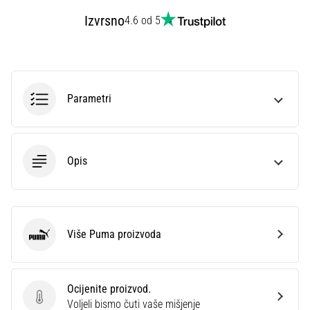
sa
Izvrsno
4.6 od 5
službenim
dresovima
i
kopačkama
Nike,
Parametri
adidas
i
PUMA.
Budi
Opis
dio
svake
utakmice,
gola…
Više Puma proizvoda
Puma
Prikaži
sve
članke
Ocijenite proizvod.
Ocijenite proizvod.
Voljeli bismo čuti vaše mišjenje