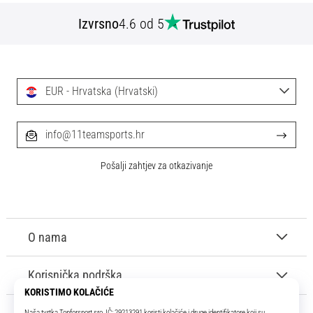
Izvrsno
4.6 od 5
EUR - Hrvatska (Hrvatski)
info@11teamsports.hr
Pošalji zahtjev za otkazivanje
O nama
Korisnička podrška