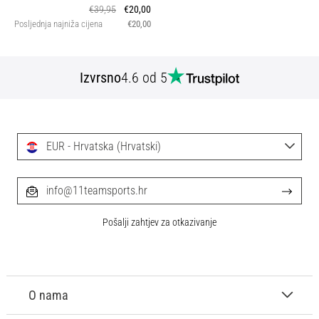
€39,95
€20,00
Posljednja najniža cijena
€20,00
Izvrsno
4.6 od 5
EUR - Hrvatska (Hrvatski)
info@11teamsports.hr
Pošalji zahtjev za otkazivanje
O nama