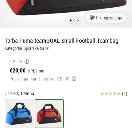
tisak
i
obradu
Promijeni boju
sportske
opreme
Torba Puma teamGOAL Small Football Teambag
1. 7. 2025
Kategorija:
Sportske torbe
•
1 min. čitanja
€39,95
Play
€20,00
s PDV-om
for
Posljednja najniža cijena:
€20,00
More
Victories
Ocjena proizvoda
Uniseks,
Crvena
(1)
Pripremi
se
za
ženski
EURO
2025