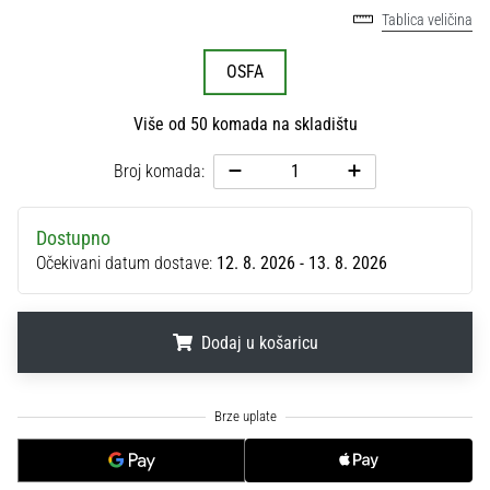
sa
Tablica veličina
službenim
dresovima
OSFA
i
kopačkama
Više od 50 komada na skladištu
Nike,
adidas
Broj komada:
i
PUMA.
Budi
Dostupno
dio
Očekivani datum dostave:
12. 8. 2026 - 13. 8. 2026
svake
utakmice,
gola…
Dodaj u košaricu
.
.
.
Prikaži
sve
članke