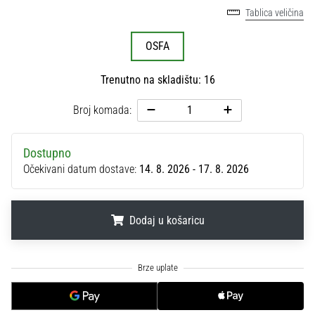
sa
Tablica veličina
službenim
dresovima
OSFA
i
kopačkama
Trenutno na skladištu: 16
Nike,
adidas
Broj komada:
i
PUMA.
Budi
Dostupno
dio
Očekivani datum dostave:
14. 8. 2026 - 17. 8. 2026
svake
utakmice,
gola…
Dodaj u košaricu
.
.
.
Prikaži
sve
članke