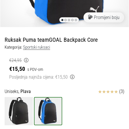
tisak
i
obradu
Promijeni boju
sportske
opreme
Ruksak Puma teamGOAL Backpack Core
1. 7. 2025
Kategorija:
Sportski ruksaci
•
1 min. čitanja
€24,95
Play
€15,50
s PDV-om
for
Posljednja najniža cijena:
€15,50
More
Victories
Ocjena proizvoda
Uniseks,
Plava
(3)
Pripremi
se
za
ženski
EURO
2025