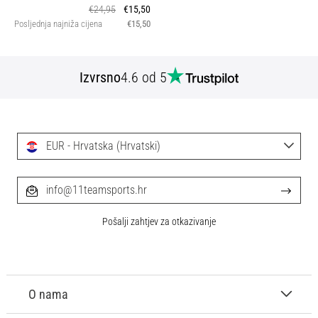
€24,95
€15,50
Posljednja najniža cijena
€15,50
Izvrsno
4.6 od 5
EUR - Hrvatska (Hrvatski)
info@11teamsports.hr
Pošalji zahtjev za otkazivanje
O nama