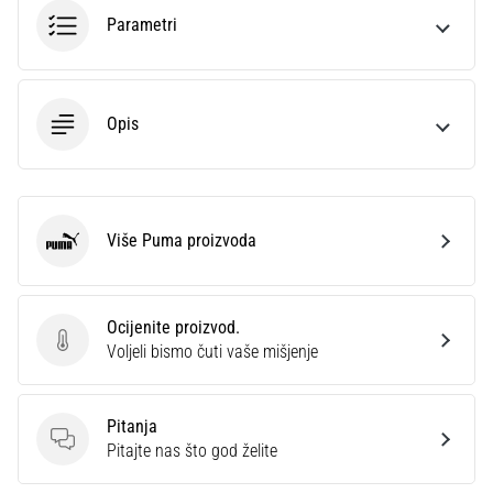
sa
Parametri
službenim
dresovima
i
kopačkama
Opis
Nike,
adidas
i
PUMA.
Budi
Više Puma proizvoda
Puma
dio
svake
utakmice,
Ocijenite proizvod.
gola…
Ocijenite proizvod.
Voljeli bismo čuti vaše mišjenje
Prikaži
Pitanja
sve
Pitanja
Pitajte nas što god želite
članke