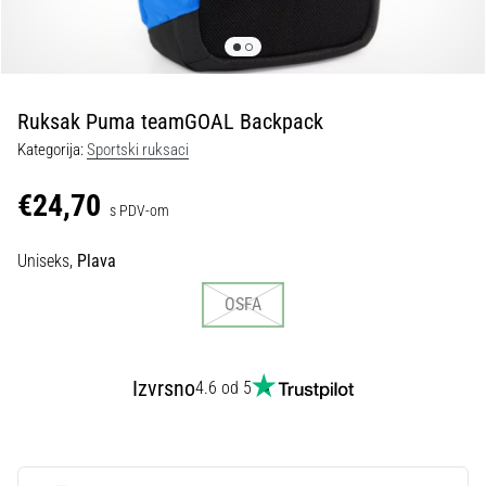
tisak
i
obradu
sportske
opreme
Ruksak Puma teamGOAL Backpack
Kategorija:
Sportski ruksaci
1. 7. 2025
•
€24,70
s PDV-om
1 min. čitanja
Play
Uniseks,
Plava
for
More
OSFA
Victories
Pripremi
se
Izvrsno
4.6 od 5
za
ženski
EURO
2025