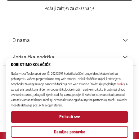
Pošalji zahtjev za otkazivanje
O nama
Korisnička podrška
11teamsports.hr
Tvoj smo pouzdani suigrač već više od 16 godina! Cijelo to vrijeme
donosimo ti najbolje i najnovije proizvode iz svijeta nogometa.
Facebook
Instagram
YouTube