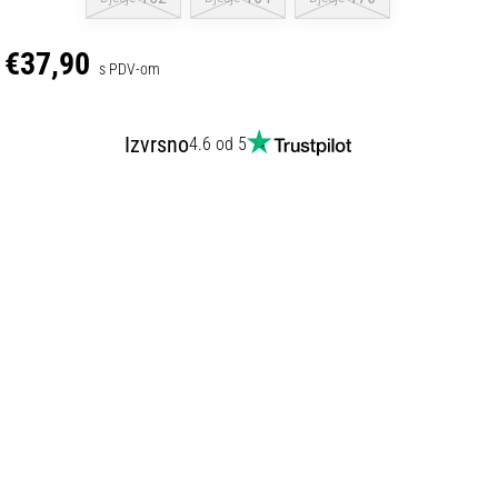
€37,90
s PDV-om
Izvrsno
4.6 od 5