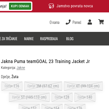
Jamstvo povrata novca
anja!
KUPI ODMAH
O nama
Pomoć
Korisnik
košarica
E ZA TRČANJE
MARKE
RASPRODAJA
BLOG
Jakna Puma teamGOAL 23 Training Jacket Jr
Kategorija:
Jakne
Dječje,
Žuta
116
3M (57-62 cm)
4T (99-104 cm)
Dječje
Dječje
Dječje
5T (105-110 cm)
128
140
Dječje
Dječje
Dječje
152
164
176
Dječje
Dječje
Dječje