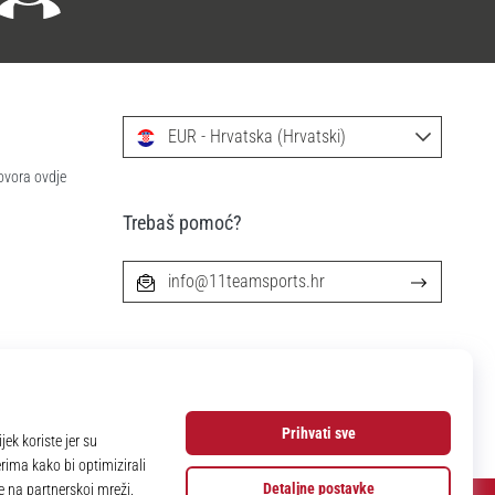
EUR - Hrvatska (Hrvatski)
ovora ovdje
Trebaš pomoć?
info@11teamsports.hr