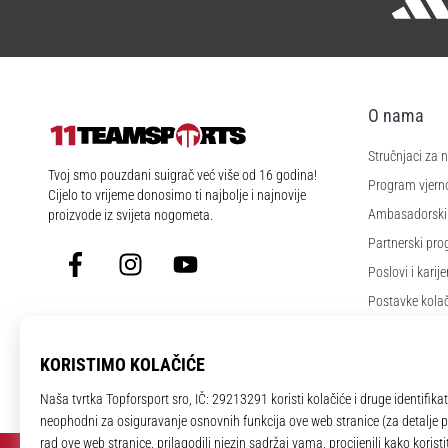
O nama
Stručnjaci za
11teamsports.hr
Tvoj smo pouzdani suigrač već više od 16 godina!
Program vjerno
Cijelo to vrijeme donosimo ti najbolje i najnovije
Ambasadorski
proizvode iz svijeta nogometa.
Partnerski pr
Facebook
Instagram
YouTube
Poslovi i karije
Postavke kola
Uvjeti i odredb