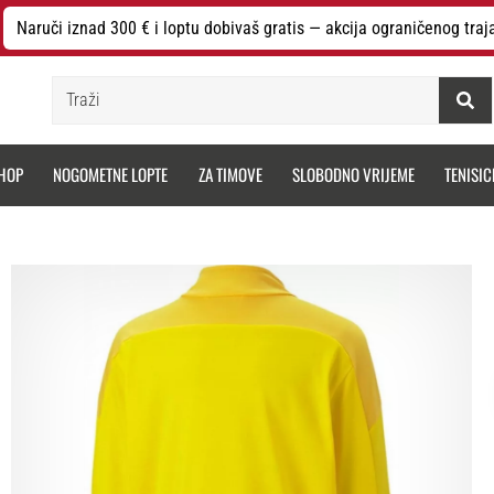
Naruči iznad 300 € i loptu dobivaš gratis — akcija ograničenog traj
Traži
HOP
NOGOMETNE LOPTE
ZA TIMOVE
SLOBODNO VRIJEME
TENISIC