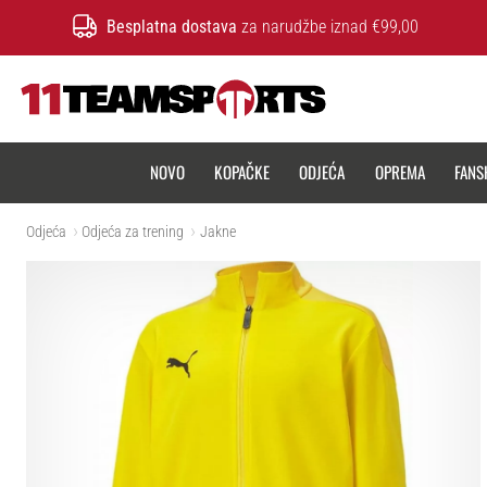
Besplatna dostava
za narudžbe iznad €99,00
11teamsports.hr
NOVO
KOPAČKE
ODJEĆA
OPREMA
FANS
Odjeća
Odjeća za trening
Jakne