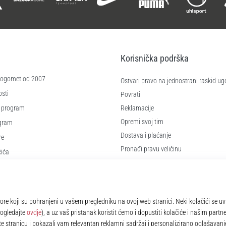
Korisnička podrška
 nogomet od 2007
Ostvari pravo na jednostrani raskid ug
sti
Povrati
 program
Reklamacije
Opremi svoj tim
ogram
Dostava i plaćanje
re
Pronađi pravu veličinu
čića
Kontakt
e
Najčešća pitanja
Pravila o zaštiti osobnih podataka