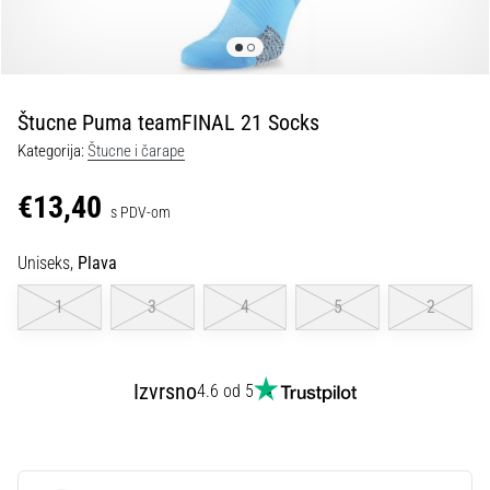
tisak
i
obradu
sportske
opreme
Štucne Puma teamFINAL 21 Socks
Kategorija:
Štucne i čarape
1. 7. 2025
•
€13,40
s PDV-om
1 min. čitanja
Play
Uniseks,
Plava
for
More
1
3
4
5
2
Victories
Pripremi
se
Izvrsno
4.6 od 5
za
ženski
EURO
2025