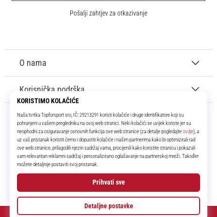
Pošalji zahtjev za otkazivanje
O nama
Korisnička podrška
11teamsports.hr
Tvoj smo pouzdani suigrač već više od 16 godina! Cijelo to vrijeme
donosimo ti najbolje i najnovije proizvode iz svijeta nogometa.
Facebook
Instagram
YouTube