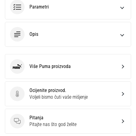
sa
Parametri
službenim
dresovima
i
kopačkama
Opis
Nike,
adidas
i
PUMA.
Budi
Više Puma proizvoda
Puma
dio
svake
utakmice,
Ocijenite proizvod.
gola…
Ocijenite proizvod.
Voljeli bismo čuti vaše mišjenje
Prikaži
Pitanja
sve
Pitanja
Pitajte nas što god želite
članke