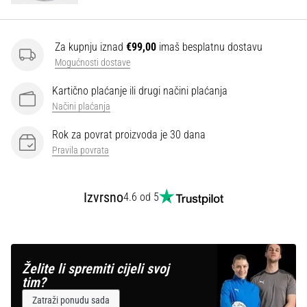
Za kupnju iznad
€99,00
imaš besplatnu dostavu
Mogućnosti dostave
Kartično plaćanje ili drugi načini plaćanja
Načini plaćanja
Rok za povrat proizvoda je 30 dana
Pravila povrata
Izvrsno
4.6 od 5
Želite li spremiti cijeli svoj
tim?
Zatraži ponudu sada