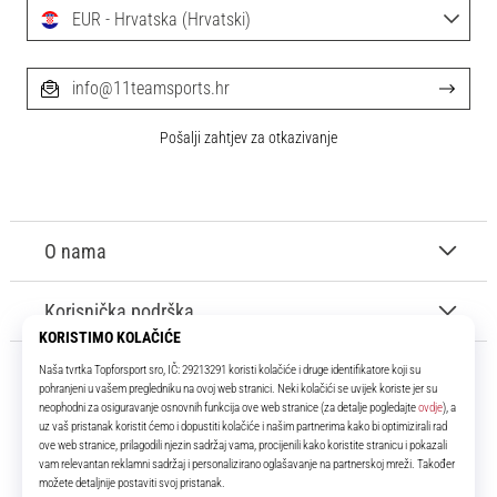
EUR - Hrvatska (Hrvatski)
info@11teamsports.hr
Pošalji zahtjev za otkazivanje
O nama
Korisnička podrška
11teamsports.hr
Tvoj smo pouzdani suigrač već više od 16 godina! Cijelo to vrijeme
donosimo ti najbolje i najnovije proizvode iz svijeta nogometa.