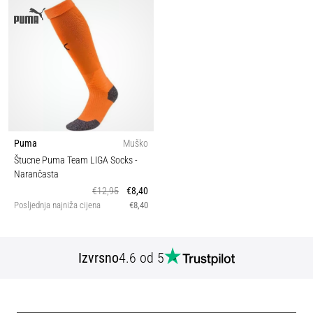
Puma
Muško
Štucne Puma Team LIGA Socks
-
Narančasta
€12,95
€8,40
Posljednja najniža cijena
€8,40
Izvrsno
4.6 od 5