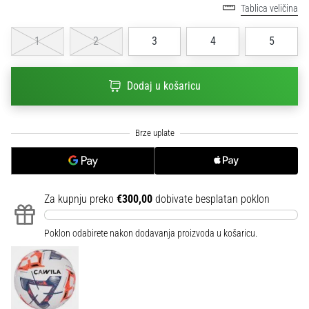
Tablica veličina
sa
službenim
dresovima
1
2
3
4
5
i
kopačkama
Dodaj u košaricu
Nike,
adidas
i
PUMA.
Budi
dio
svake
utakmice,
Za kupnju preko
€300,00
dobivate besplatan poklon
gola…
Poklon odabirete nakon dodavanja proizvoda u košaricu.
Prikaži
sve
članke