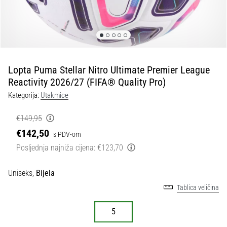
tisak
i
obradu
sportske
opreme
Lopta Puma Stellar Nitro Ultimate Premier League
1. 7. 2025
Reactivity 2026/27 (FIFA® Quality Pro)
•
Kategorija:
Utakmice
1 min. čitanja
Play
€149,95
for
€142,50
s PDV-om
More
Posljednja najniža cijena:
€123,70
Victories
Pripremi
Uniseks,
Bijela
se
Tablica veličina
za
ženski
5
EURO
2025