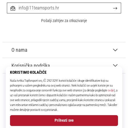
info@11teamsports.hr
Pošalji zahtjev za otkazivanje
O nama
Korisnička podrška
11teamsports.hr
Tvoj smo pouzdani suigrač već više od 16 godina! Cijelo to vrijeme
donosimo ti najbolje i najnovije proizvode iz svijeta nogometa.
Facebook
Instagram
YouTube