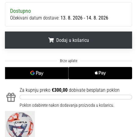
sa
Dostupno
službenim
dresovima
Očekivani datum dostave:
13. 8. 2026 - 14. 8. 2026
i
kopačkama
Nike,
Dodaj u košaricu
adidas
i
.
.
.
PUMA.
Budi
dio
svake
utakmice,
Za kupnju preko
€300,00
dobivate besplatan poklon
gola…
Poklon odabirete nakon dodavanja proizvoda u košaricu.
Prikaži
sve
članke