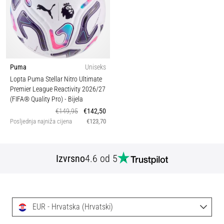
Puma
Uniseks
Lopta Puma Stellar Nitro Ultimate
Premier League Reactivity 2026/27
(FIFA® Quality Pro)
- Bijela
€149,95
€142,50
Posljednja najniža cijena
€123,70
Izvrsno
4.6 od 5
EUR - Hrvatska (Hrvatski)