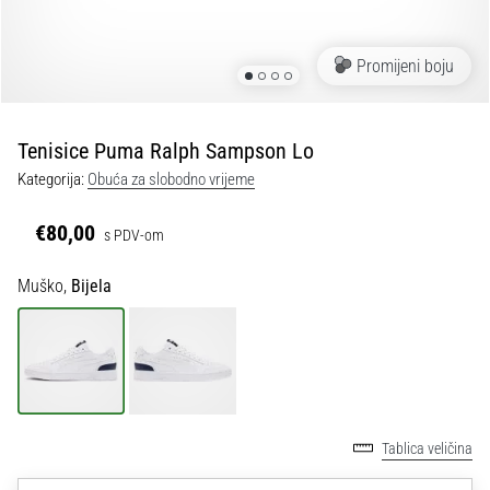
tisak
i
obradu
Promijeni boju
sportske
opreme
Tenisice Puma Ralph Sampson Lo
1. 7. 2025
Kategorija:
Obuća za slobodno vrijeme
•
1 min. čitanja
€80,00
s PDV-om
Play
for
Muško,
Bijela
More
Victories
Pripremi
se
za
ženski
Tablica veličina
EURO
2025