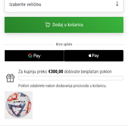
sa
Izaberite veličinu
službenim
dresovima
i
Dodaj u košaricu
kopačkama
Nike,
adidas
i
PUMA.
Budi
dio
Za kupnju preko
€300,00
dobivate besplatan poklon
svake
utakmice,
gola…
Poklon odabirete nakon dodavanja proizvoda u košaricu.
Prikaži
sve
članke