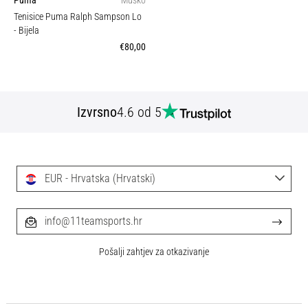
Puma
Muško
Tenisice Puma Ralph Sampson Lo
- Bijela
€80,00
Izvrsno
4.6 od 5
EUR - Hrvatska (Hrvatski)
info@11teamsports.hr
Pošalji zahtjev za otkazivanje