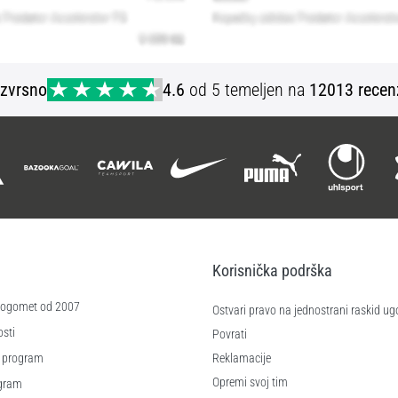
Izvrsno
4.6
od 5 temeljen na
12013 recen
Korisnička podrška
 nogomet od 2007
Ostvari pravo na jednostrani raskid ug
sti
Povrati
 program
Reklamacije
Opremi svoj tim
ogram