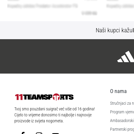
Naši kupci kažu
O nama
Stručnjaci za
11teamsports.hr
Tvoj smo pouzdani suigrač već više od 16 godina!
Program vjerno
Cijelo to vrijeme donosimo ti najbolje i najnovije
Ambasadorski
proizvode iz svijeta nogometa.
Partnerski pr