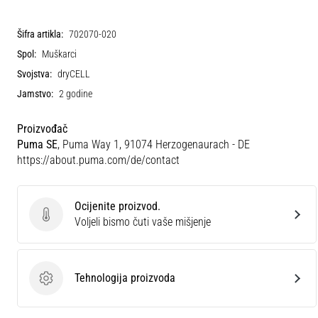
Šifra artikla:
702070-020
Spol:
Muškarci
Svojstva:
dryCELL
Jamstvo:
2 godine
Proizvođač
Puma SE
, Puma Way 1, 91074 Herzogenaurach - DE
https://about.puma.com/de/contact
Ocijenite proizvod.
Ocijenite proizvod.
Voljeli bismo čuti vaše mišjenje
Tehnologija proizvoda
Tehnologija proizvoda