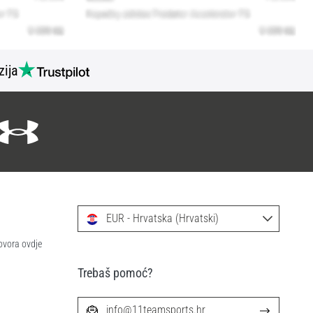
zija
EUR - Hrvatska (Hrvatski)
ovora ovdje
Trebaš pomoć?
info@11teamsports.hr