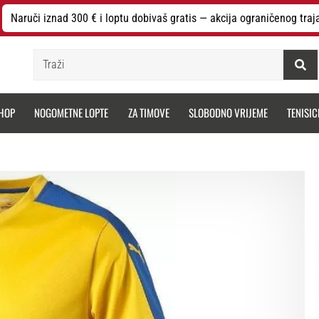
Naruči iznad 300 € i loptu dobivaš gratis — akcija ograničenog traj
Traži
HOP
NOGOMETNE LOPTE
ZA TIMOVE
SLOBODNO VRIJEME
TENISIC