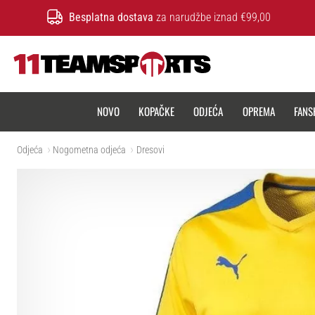
Besplatna dostava
za narudžbe iznad €99,00
11teamsports.hr
NOVO
KOPAČKE
ODJEĆA
OPREMA
FANS
Odjeća
Nogometna odjeća
Dresovi