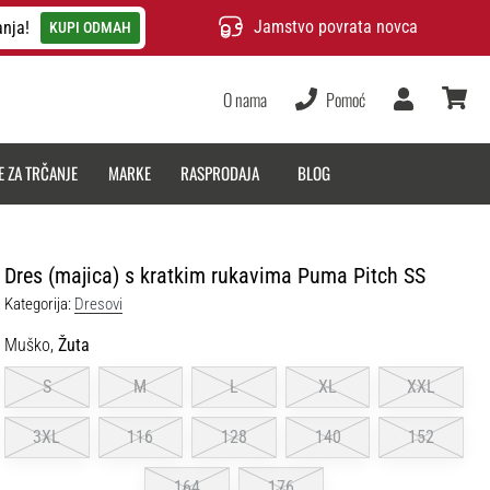
Jamstvo povrata novca
anja!
KUPI ODMAH
O nama
Pomoć
Korisnik
košarica
E ZA TRČANJE
MARKE
RASPRODAJA
BLOG
Dres (majica) s kratkim rukavima Puma Pitch SS
Kategorija:
Dresovi
Muško,
Žuta
S
M
L
XL
XXL
3XL
116
128
140
152
164
176