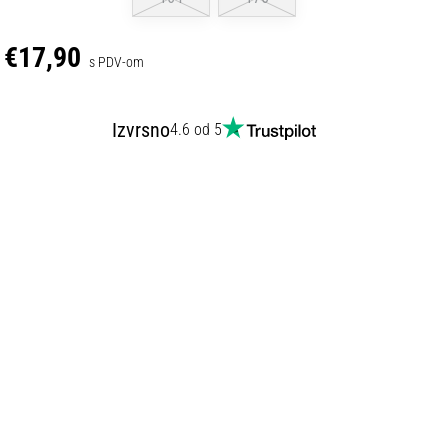
€17,90
s PDV-om
Izvrsno
4.6 od 5