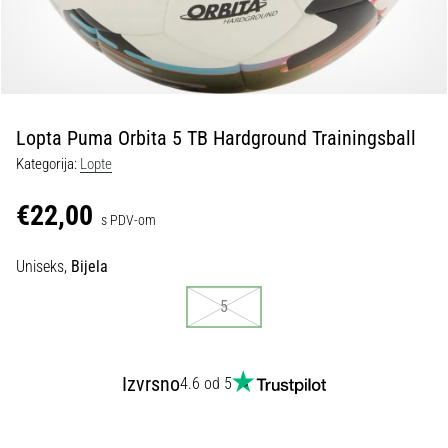
tisak
i
obradu
sportske
opreme
Lopta Puma Orbita 5 TB Hardground Trainingsball
1. 7. 2025
Kategorija:
Lopte
•
1 min. čitanja
€22,00
s PDV-om
Play
for
Uniseks,
Bijela
More
Victories
5
Pripremi
se
za
Izvrsno
4.6 od 5
ženski
EURO
2025