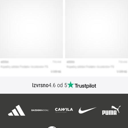
Izvrsno
4.6 od 5