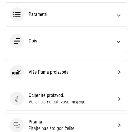
sa
službenim
Parametri
dresovima
i
kopačkama
Nike,
Opis
adidas
i
PUMA.
Budi
dio
Više Puma proizvoda
Puma
svake
utakmice,
gola…
Ocijenite proizvod.
Ocijenite proizvod.
Voljeli bismo čuti vaše mišjenje
Prikaži
sve
Pitanja
članke
Pitanja
Pitajte nas što god želite