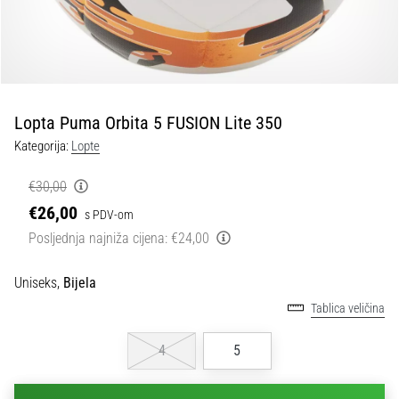
tisak
i
obradu
sportske
opreme
Lopta Puma Orbita 5 FUSION Lite 350
1. 7. 2025
Kategorija:
Lopte
•
1 min. čitanja
€30,00
Play
€26,00
s PDV-om
for
Posljednja najniža cijena:
€24,00
More
Victories
Uniseks,
Bijela
Pripremi
Tablica veličina
se
za
4
5
ženski
EURO
2025