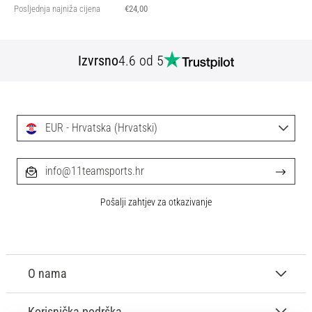
Posljednja najniža cijena
€24,00
Izvrsno
4.6 od 5
EUR - Hrvatska (Hrvatski)
info@11teamsports.hr
Pošalji zahtjev za otkazivanje
O nama
Korisnička podrška