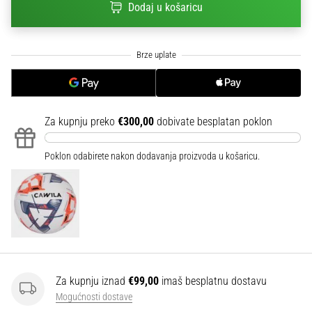
Dodaj u košaricu
sa
službenim
dresovima
i
kopačkama
Nike,
adidas
i
Za kupnju preko
€300,00
dobivate besplatan poklon
PUMA.
Budi
Poklon odabirete nakon dodavanja proizvoda u košaricu.
dio
svake
utakmice,
gola…
Prikaži
sve
Za kupnju iznad
€99,00
imaš besplatnu dostavu
članke
Mogućnosti dostave