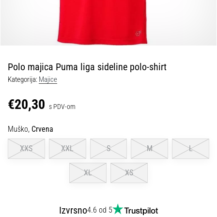
tisak
i
obradu
sportske
opreme
Polo majica Puma liga sideline polo-shirt
1. 7. 2025
Kategorija:
Majice
•
1 min. čitanja
€20,30
s PDV-om
Play
for
Muško,
Crvena
More
Victories
XXS
XXL
S
M
L
Pripremi
se
XL
XS
za
ženski
EURO
Izvrsno
4.6 od 5
2025