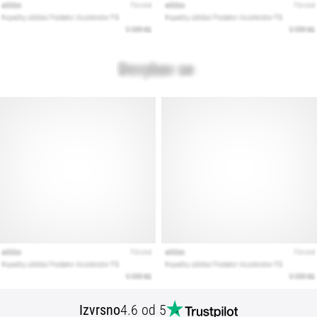
Izvrsno
4.6 od 5