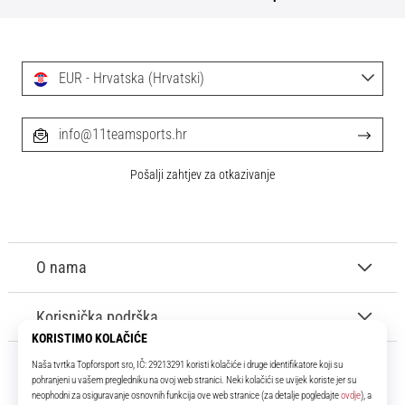
EUR - Hrvatska (Hrvatski)
info@11teamsports.hr
Pošalji zahtjev za otkazivanje
O nama
Korisnička podrška