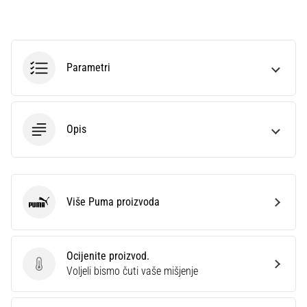
sa
službenim
dresovima
i
Parametri
kopačkama
Nike,
adidas
i
Opis
PUMA.
Budi
dio
svake
utakmice,
Više Puma proizvoda
gola…
Puma
Prikaži
Ocijenite proizvod.
sve
Ocijenite proizvod.
Voljeli bismo čuti vaše mišjenje
članke