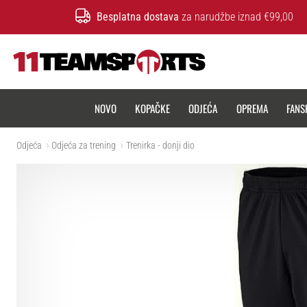
Besplatna dostava
za narudžbe iznad €99,00
11teamsports.hr
NOVO
KOPAČKE
ODJEĆA
OPREMA
FANS
Odjeća
Odjeća za trening
Trenirka - donji dio