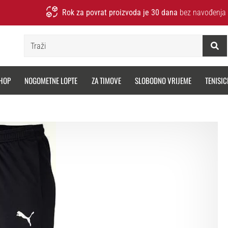
Rok za povrat proizvoda je 30 dana
bez navođenja 
Traži
HOP
NOGOMETNE LOPTE
ZA TIMOVE
SLOBODNO VRIJEME
TENISIC