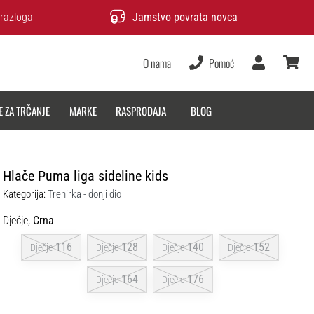
razloga
Jamstvo povrata novca
O nama
Pomoć
Korisnik
košarica
E ZA TRČANJE
MARKE
RASPRODAJA
BLOG
Hlače Puma liga sideline kids
Kategorija:
Trenirka - donji dio
Dječje,
Crna
116
128
140
152
Dječje
Dječje
Dječje
Dječje
164
176
Dječje
Dječje