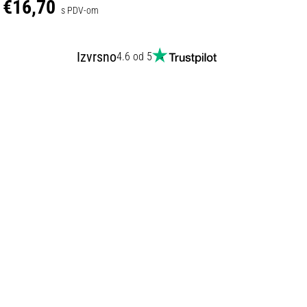
€16,70
s PDV-om
Izvrsno
4.6 od 5