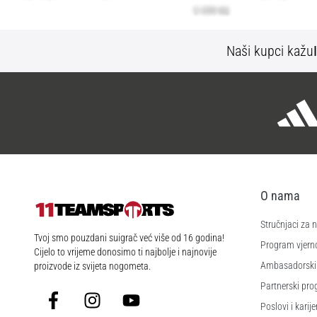
Naši kupci kažu
O nama
Stručnjaci za
11teamsports.hr
Tvoj smo pouzdani suigrač već više od 16 godina!
Program vjerno
Cijelo to vrijeme donosimo ti najbolje i najnovije
Ambasadorski
proizvode iz svijeta nogometa.
Partnerski pr
Facebook
Instagram
YouTube
Poslovi i karije