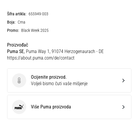
Šifra artikla:
655949-003
Boja:
Crna
Promo:
Black Week 2025
Proizvođač
Puma SE
, Puma Way 1, 91074 Herzogenaurach - DE
https://about.puma.com/de/contact
Ocijenite proizvod.
Ocijenite proizvod.
Voljeli bismo čuti vaše mišjenje
Više Puma proizvoda
Puma