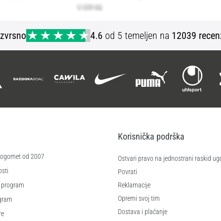
Izvrsno
4.6
od 5 temeljen na
12039 recen
Korisnička podrška
 nogomet od 2007
Ostvari pravo na jednostrani raskid ug
sti
Povrati
 program
Reklamacije
Opremi svoj tim
ogram
Dostava i plaćanje
re