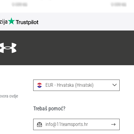
zija
EUR - Hrvatska (Hrvatski)
ovora ovdje
Trebaš pomoć?
info@11teamsports.hr