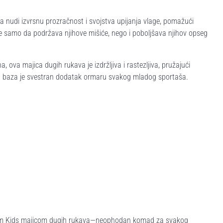
nudi izvrsnu prozračnost i svojstva upijanja vlage, pomažući
e samo da podržava njihove mišiće, nego i poboljšava njihov opseg
 ova majica dugih rukava je izdržljiva i rastezljiva, pružajući
ve, ova baza je svestran dodatak ormaru svakog mladog sportaša.
arm Kids majicom dugih rukava—neophodan komad za svakog