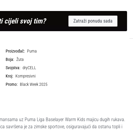
i cijeli svoj tim?
Zatraži ponudu sada
Proizvođač:
Puma
Boja:
Žuta
Svojstva:
dryCELL
Kroj:
Kompresivni
Promo:
Black Week 2025
rmansama uz Puma Liga Baselayer Warm Kids majicu dugih rukava.
ca savršena je za zimske sportove, osiguravajući da ostanu topli i