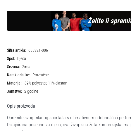
Želite li spremit
Šifra artikla:
655921-006
Spol:
Djeca
Sezona:
Zima
Karakteristike:
Prozračne
Materijal:
89% polyester, 11% elastan
Jamstvo:
2 godine
Opis proizvoda
Opremite svog mladog sportaša s ultimativnom udobnošću i perfo
Dizajnirana posebno za djecu, ova živopisna žuta kompresijska maji