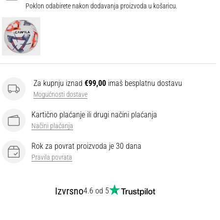
Poklon odabirete nakon dodavanja proizvoda u košaricu.
Za kupnju iznad
€99,00
imaš besplatnu dostavu
Mogućnosti dostave
Kartično plaćanje ili drugi načini plaćanja
Načini plaćanja
Rok za povrat proizvoda je 30 dana
Pravila povrata
Izvrsno
4.6 od 5