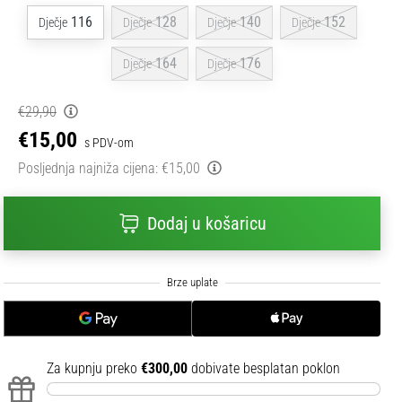
116
128
140
152
Dječje
Dječje
Dječje
Dječje
164
176
Dječje
Dječje
€29,90
€15,00
s PDV-om
Posljednja najniža cijena:
€15,00
Dodaj u košaricu
Za kupnju preko
€300,00
dobivate besplatan poklon