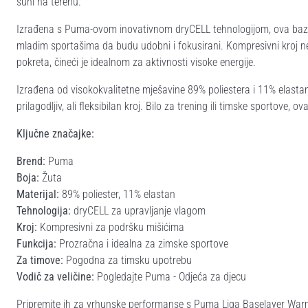
suhi na terenu.
Izrađena s Puma-ovom inovativnom dryCELL tehnologijom, ova baza 
mladim sportašima da budu udobni i fokusirani. Kompresivni kroj n
pokreta, čineći je idealnom za aktivnosti visoke energije.
Izrađena od visokokvalitetne mješavine 89% poliestera i 11% elastana,
prilagodljiv, ali fleksibilan kroj. Bilo za trening ili timske sporto
Ključne značajke:
Brend:
Puma
Boja:
Žuta
Materijal:
89% poliester, 11% elastan
Tehnologija:
dryCELL za upravljanje vlagom
Kroj:
Kompresivni za podršku mišićima
Funkcija:
Prozračna i idealna za zimske sportove
Za timove:
Pogodna za timsku upotrebu
Vodič za veličine:
Pogledajte Puma - Odjeća za djecu
Pripremite ih za vrhunske performanse s Puma Liga Baselayer W