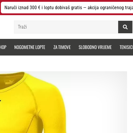
Naruči iznad 300 € i loptu dobivaš gratis — akcija ograničenog traj
Traži
HOP
NOGOMETNE LOPTE
ZA TIMOVE
SLOBODNO VRIJEME
TENISIC