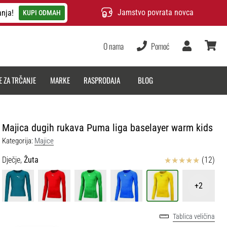
Jamstvo povrata novca
anja!
KUPI ODMAH
O nama
Pomoć
Korisnik
košarica
E ZA TRČANJE
MARKE
RASPRODAJA
BLOG
Majica dugih rukava Puma liga baselayer warm kids
Kategorija:
Majice
Ocjena proizvoda
Dječje,
Žuta
(12)
+2
Tablica veličina