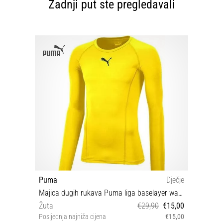
Zadnji put ste pregledavali
Puma
Dječje
Majica dugih rukava Puma liga baselayer warm kids
Žuta
€29,90
€15,00
Posljednja najniža cijena
€15,00