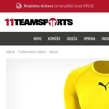
Besplatna dostava
za narudžbe iznad €99,00
11teamsports.hr
NOVO
KOPAČKE
ODJEĆA
OPREMA
FANS
Odjeća
Funkcionalna odjeća
Majice