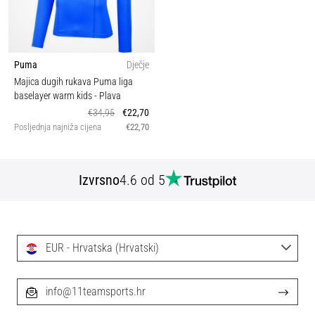
Puma
Dječje
Majica dugih rukava Puma liga
baselayer warm kids
- Plava
€34,95
€22,70
Posljednja najniža cijena
€22,70
Izvrsno
4.6 od 5
EUR - Hrvatska (Hrvatski)
info@11teamsports.hr