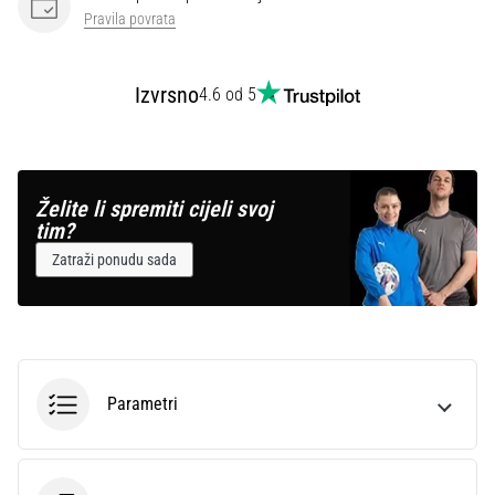
Pravila povrata
Izvrsno
4.6 od 5
Želite li spremiti cijeli svoj
tim?
Zatraži ponudu sada
Parametri