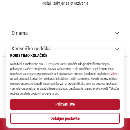
Pošalji zahtjev za otkazivanje
O nama
Korisnička podrška
11teamsports.hr
Tvoj smo pouzdani suigrač već više od 16 godina! Cijelo to vrijeme
donosimo ti najbolje i najnovije proizvode iz svijeta nogometa.
Facebook
Instagram
YouTube
© 2010 – 2026
11teamsports.hr