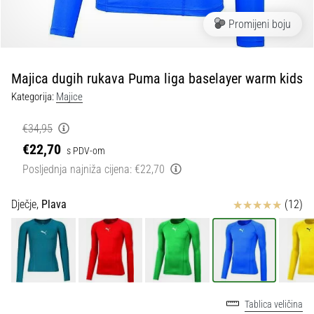
tisak
i
Promijeni boju
obradu
sportske
opreme
Majica dugih rukava Puma liga baselayer warm kids
Kategorija:
Majice
1. 7. 2025
•
€34,95
1 min. čitanja
€22,70
s PDV-om
Play
Posljednja najniža cijena:
€22,70
for
More
Ocjena proizvoda
Dječje,
Plava
(12)
Victories
Pripremi
se
za
ženski
EURO
Tablica veličina
2025