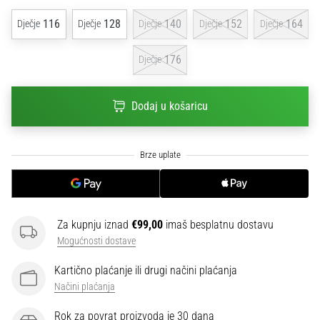
sa
116
128
140
152
164
Dječje
Dječje
Dječje
Dječje
Dječje
službenim
dresovima
i
176
Dječje
kopačkama
Nike,
adidas
Dodaj u košaricu
i
PUMA.
Budi
dio
svake
utakmice,
gola…
Za kupnju iznad
€99,00
imaš besplatnu dostavu
Mogućnosti dostave
Prikaži
Kartično plaćanje ili drugi načini plaćanja
sve
Načini plaćanja
članke
Rok za povrat proizvoda je 30 dana