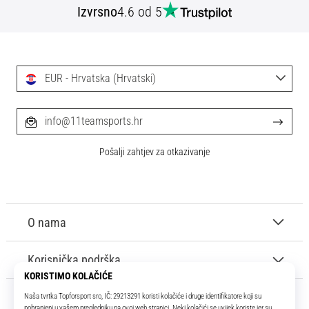
Izvrsno
4.6 od 5
EUR - Hrvatska (Hrvatski)
info@11teamsports.hr
Pošalji zahtjev za otkazivanje
O nama
Korisnička podrška