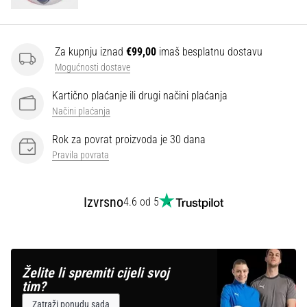
Za kupnju iznad
€99,00
imaš besplatnu dostavu
Mogućnosti dostave
Kartično plaćanje ili drugi načini plaćanja
Načini plaćanja
Rok za povrat proizvoda je 30 dana
Pravila povrata
Izvrsno
4.6 od 5
Želite li spremiti cijeli svoj
tim?
Zatraži ponudu sada