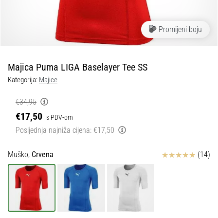
tisak
i
obradu
Promijeni boju
sportske
opreme
Majica Puma LIGA Baselayer Tee SS
1. 7. 2025
Kategorija:
Majice
•
1 min. čitanja
€34,95
Play
€17,50
s PDV-om
for
Posljednja najniža cijena:
€17,50
More
Victories
Ocjena proizvoda
Muško,
Crvena
(14)
Pripremi
se
za
ženski
EURO
2025