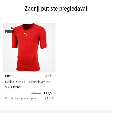
Zadnji put ste pregledavali
Puma
Muško
Majica Puma LIGA Baselayer Tee
SS
- Crvena
€34,95
€17,50
Posljednja najniža cijena
€17,50