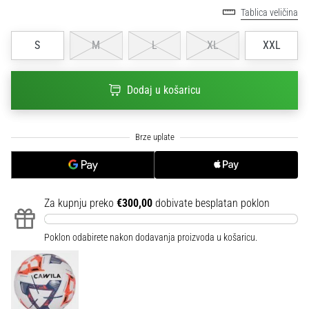
sa
Tablica veličina
službenim
dresovima
S
M
L
XL
XXL
i
kopačkama
Nike,
Dodaj u košaricu
adidas
i
PUMA.
Budi
dio
svake
utakmice,
Za kupnju preko
€300,00
dobivate besplatan poklon
gola…
Poklon odabirete nakon dodavanja proizvoda u košaricu.
Prikaži
sve
članke