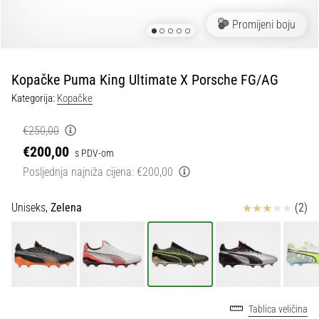
tisak
i
Promijeni boju
obradu
sportske
opreme
Kopačke Puma King Ultimate X Porsche FG/AG
Kategorija:
Kopačke
1. 7. 2025
•
€250,00
1 min. čitanja
€200,00
s PDV-om
Play
Posljednja najniža cijena:
€200,00
for
More
Ocjena proizvoda
Uniseks,
Zelena
(2)
Victories
Pripremi
se
za
ženski
EURO
Tablica veličina
2025