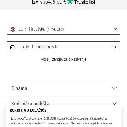
Izvrsno
4.6 od 5
EUR - Hrvatska (Hrvatski)
info@11teamsports.hr
Pošalji zahtjev za otkazivanje
O nama
Korisnička podrška