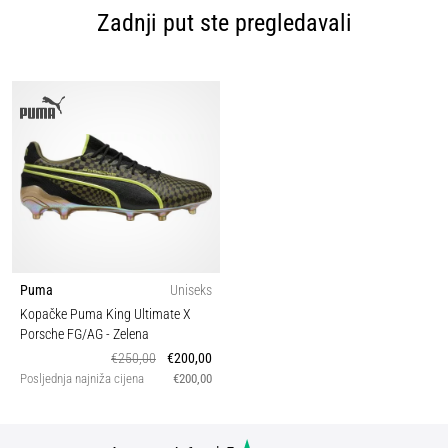
Zadnji put ste pregledavali
Puma
Uniseks
Kopačke Puma King Ultimate X
Porsche FG/AG
- Zelena
€250,00
€200,00
Posljednja najniža cijena
€200,00