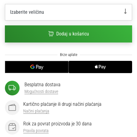
sa
službenim
Izaberite veličinu
dresovima
i
kopačkama
Dodaj u košaricu
Nike,
adidas
i
PUMA.
Budi
dio
svake
Besplatna dostava
utakmice,
Mogućnosti dostave
gola…
Kartično plaćanje ili drugi načini plaćanja
Načini plaćanja
Prikaži
sve
Rok za povrat proizvoda je 30 dana
članke
Pravila povrata