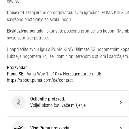
okolišu.
Unisex fit
: Dizajnirane da odgovaraju svim igračima, PUMA KING Ulti
savršeno pristajanje za svaku nogu.
Ekskluzivna ponuda
: Iskoristite posebnu promociju s kodom "Member
svoje sportske potrebe.
Unaprijedite svoju igru s PUMA KING Ultimate SG nogometnim kopa
ljubitelja nogometa koji želi dominirati terenom s stilom i sadržajem.
Proizvođač
Puma SE
, Puma Way 1, 91074 Herzogenaurach - DE
https://about.puma.com/de/contact
Ocijenite proizvod.
Ocijenite proizvod.
Voljeli bismo čuti vaše mišjenje
Više Puma proizvoda