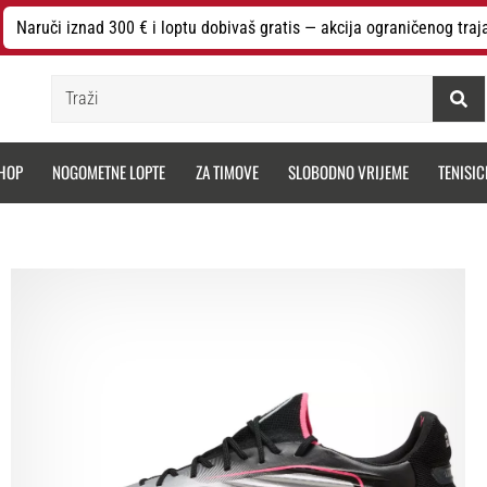
Naruči iznad 300 € i loptu dobivaš gratis — akcija ograničenog traj
Traži
HOP
NOGOMETNE LOPTE
ZA TIMOVE
SLOBODNO VRIJEME
TENISIC