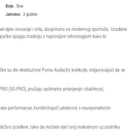
Boja:
Siva
Jamstvo:
2 godine
k-djelo inovacije i stila, dizajnirano za modernog sportaša. Izrađene
pačke spajaju tradiciju s najnovijom tehnologijom kako bi
pačke su dio ekskluzivne Puma Audacity kolekcije, osiguravajući da se
 PRO (SG-PRO), pružaju optimalno prianjanje i stabilnost,
hunske performanse, kombinirajući udobnost s neusporedivom
 održivo izrađene, tako da možete dati svoj maksimum uz podršku