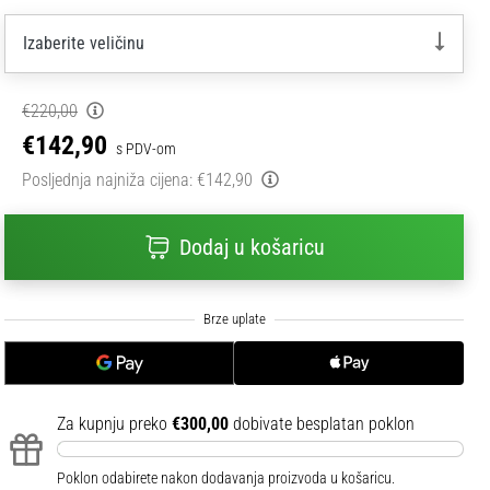
Izaberite veličinu
€220,00
€142,90
s PDV-om
Posljednja najniža cijena:
€142,90
Dodaj u košaricu
Za kupnju preko
€300,00
dobivate besplatan poklon
Poklon odabirete nakon dodavanja proizvoda u košaricu.