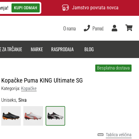
Jamstvo povrata novca
anja!
KUPI ODMAH
O nama
Pomoć
Korisnik
košarica
E ZA TRČANJE
MARKE
RASPRODAJA
BLOG
Besplatna dostava
Kopačke Puma KING Ultimate SG
Kategorija:
Kopačke
Uniseks,
Siva
Tablica veličina