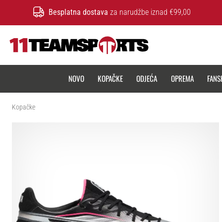
Besplatna dostava
za narudžbe iznad €99,00
11teamsports.hr
NOVO
KOPAČKE
ODJEĆA
OPREMA
FANS
Kopačke