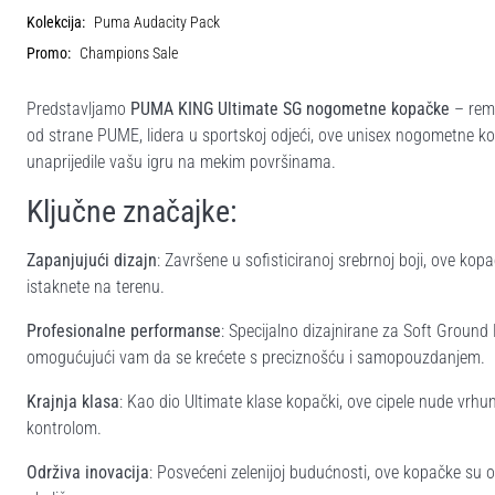
Kolekcija:
Puma Audacity Pack
Promo:
Champions Sale
Predstavljamo
PUMA KING Ultimate SG nogometne kopačke
– reme
od strane PUME, lidera u sportskoj odjeći, ove unisex nogometne ko
unaprijedile vašu igru na mekim površinama.
Ključne značajke:
Zapanjujući dizajn
: Završene u sofisticiranoj srebrnoj boji, ove ko
istaknete na terenu.
Profesionalne performanse
: Specijalno dizajnirane za Soft Ground
omogućujući vam da se krećete s preciznošću i samopouzdanjem.
Krajnja klasa
: Kao dio Ultimate klase kopački, ove cipele nude vr
kontrolom.
Održiva inovacija
: Posvećeni zelenijoj budućnosti, ove kopačke su