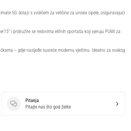
mate SG dolazi s vodičem za veličine za unisex cipele, osiguravajući
15" i pridružite se redovima elitnih sportaša koji vjeruju PUMI za
čkama – gdje nasljeđe susreće modernu vještinu. Idealno za svakog
Pitanja
Pitanja
Pitajte nas što god želite