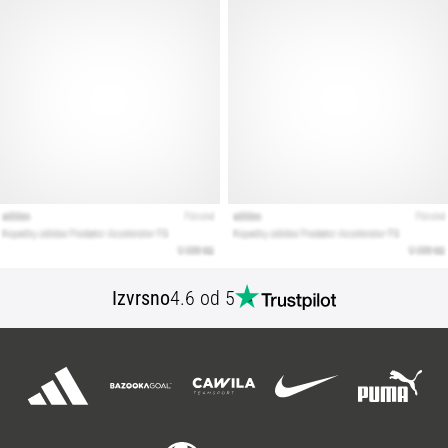
Izvrsno
4.6 od 5