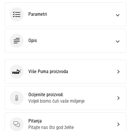
sa
službenim
Parametri
dresovima
i
kopačkama
Nike,
Opis
adidas
i
PUMA.
Budi
dio
Više Puma proizvoda
Puma
svake
utakmice,
gola…
Ocijenite proizvod.
Ocijenite proizvod.
Voljeli bismo čuti vaše mišjenje
Prikaži
sve
Pitanja
članke
Pitanja
Pitajte nas što god želite