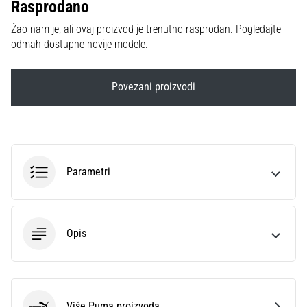
Rasprodano
sa
službenim
Žao nam je, ali ovaj proizvod je trenutno rasprodan. Pogledajte
dresovima
odmah dostupne novije modele.
i
kopačkama
Nike,
Povezani proizvodi
adidas
i
PUMA.
Budi
dio
Parametri
svake
utakmice,
gola…
Opis
Prikaži
sve
članke
Više Puma proizvoda