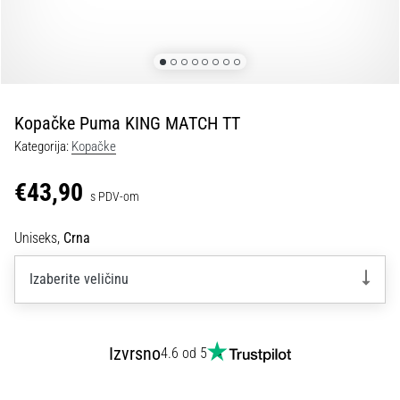
tisak
i
obradu
sportske
opreme
Kopačke Puma KING MATCH TT
1. 7. 2025
Kategorija:
Kopačke
•
1 min. čitanja
€43,90
s PDV-om
Play
for
Uniseks,
Crna
More
Victories
Izaberite veličinu
Pripremi
se
za
Izvrsno
4.6 od 5
ženski
EURO
2025