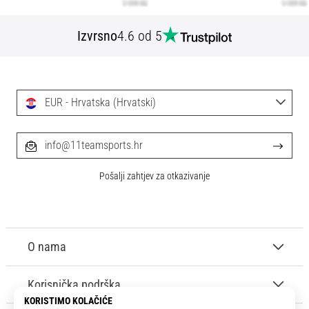
Izvrsno
4.6 od 5
EUR - Hrvatska (Hrvatski)
info@11teamsports.hr
Pošalji zahtjev za otkazivanje
O nama
Korisnička podrška