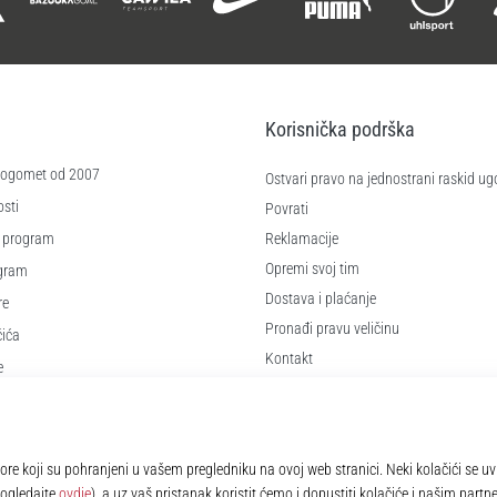
Korisnička podrška
 nogomet od 2007
Ostvari pravo na jednostrani raskid ug
sti
Povrati
 program
Reklamacije
Opremi svoj tim
ogram
Dostava i plaćanje
re
Pronađi pravu veličinu
čića
Kontakt
e
Najčešća pitanja
Pravila o zaštiti osobnih podataka