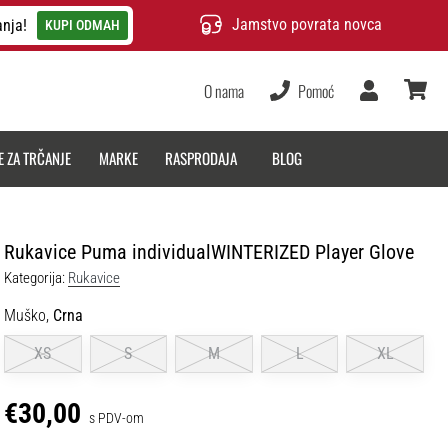
Jamstvo povrata novca
anja!
KUPI ODMAH
O nama
Pomoć
Korisnik
košarica
E ZA TRČANJE
MARKE
RASPRODAJA
BLOG
Rukavice Puma individualWINTERIZED Player Glove
Kategorija:
Rukavice
Muško,
Crna
XS
S
M
L
XL
€30,00
s PDV-om