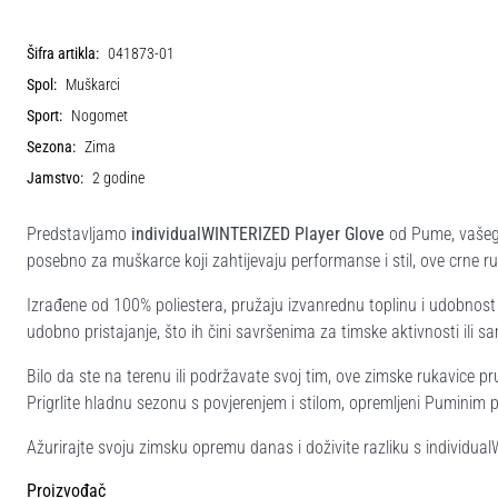
Šifra artikla:
041873-01
Spol:
Muškarci
Sport:
Nogomet
Sezona:
Zima
Jamstvo:
2 godine
Predstavljamo
individualWINTERIZED Player Glove
od Pume, vašeg 
posebno za muškarce koji zahtijevaju performanse i stil, ove crne ru
Izrađene od 100% poliestera, pružaju izvanrednu toplinu i udobnost
udobno pristajanje, što ih čini savršenima za timske aktivnosti ili s
Bilo da ste na terenu ili podržavate svoj tim, ove zimske rukavice pr
Prigrlite hladnu sezonu s povjerenjem i stilom, opremljeni Puminim
Ažurirajte svoju zimsku opremu danas i doživite razliku s individu
Proizvođač