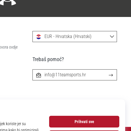
EUR - Hrvatska (Hrvatski)
ovora ovdje
Trebaš pomoć?
info@11teamsports.hr