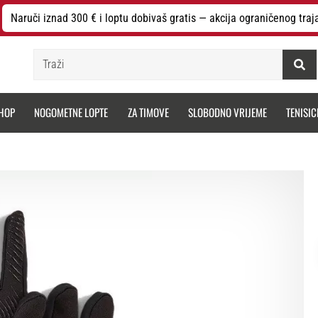
Naruči iznad 300 € i loptu dobivaš gratis — akcija ograničenog traj
Traži
HOP
NOGOMETNE LOPTE
ZA TIMOVE
SLOBODNO VRIJEME
TENISIC