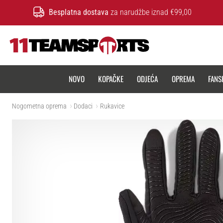
Besplatna dostava
za narudžbe iznad €99,00
11teamsports.hr
NOVO
KOPAČKE
ODJEĆA
OPREMA
FANS
Nogometna oprema
Dodaci
Rukavice