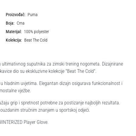
Proizvođač:
Puma
Boja:
Crna
Materijal:
100% polyester
Kolekcija:
Beat The Cold
ultimativnog suputnika za zimski trening nogometa. Dizajnirane
kavice dio su ekskluzivne kolekcije "Beat The Cold".
 u hladnim uvjetima. Elegantan dizajn osigurava funkcionalnost i
amostalne vježbe.
užaju grip i spretnost potrebne za postizanje najboljih rezultata.
 pouzdanim stručnim znanjem u sportskoj odjeći.
alWINTERIZED Player Glove.