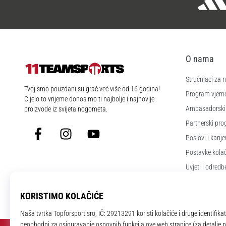
O nama
Stručnjaci za
11teamsports.hr
Tvoj smo pouzdani suigrač već više od 16 godina!
Program vjerno
Cijelo to vrijeme donosimo ti najbolje i najnovije
Ambasadorski
proizvode iz svijeta nogometa.
Partnerski pr
Facebook
Instagram
YouTube
Poslovi i karije
Postavke kola
Uvjeti i odredb