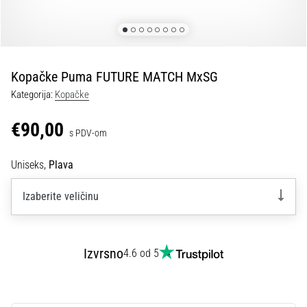
tisak
i
obradu
sportske
opreme
Kopačke Puma FUTURE MATCH MxSG
Kategorija:
Kopačke
1. 7. 2025
•
€90,00
s PDV-om
1 min. čitanja
Play
Uniseks,
Plava
for
More
Izaberite veličinu
Victories
Pripremi
se
Izvrsno
4.6 od 5
za
ženski
EURO
2025