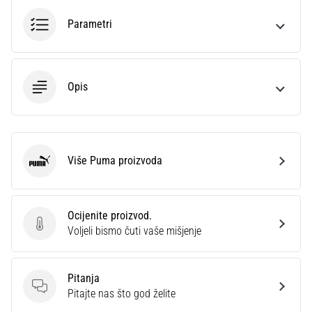
sa
Parametri
službenim
dresovima
i
kopačkama
Nike,
Opis
adidas
i
PUMA.
Budi
Više Puma proizvoda
dio
Puma
svake
utakmice,
gola…
Ocijenite proizvod.
Ocijenite proizvod.
Voljeli bismo čuti vaše mišjenje
Prikaži
sve
Pitanja
članke
Pitanja
Pitajte nas što god želite