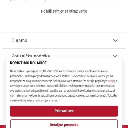
Pošalji zahtjev za otkazivanje
O nama
Korisnička podrška
11teamsports.hr
Tvoj smo pouzdani suigrač već više od 16 godina! Cijelo to vrijeme
donosimo ti najbolje i najnovije proizvode iz svijeta nogometa.
Facebook
Instagram
YouTube