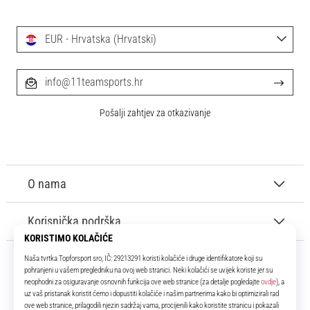
EUR - Hrvatska (Hrvatski)
info@11teamsports.hr
Pošalji zahtjev za otkazivanje
O nama
Korisnička podrška
11teamsports.hr
Tvoj smo pouzdani suigrač već više od 16 godina! Cijelo to vrijeme