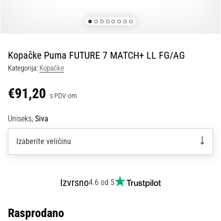
tisak
i
obradu
sportske
opreme
Kopačke Puma FUTURE 7 MATCH+ LL FG/AG
Kategorija:
Kopačke
1. 7. 2025
•
€91,20
s PDV-om
1 min. čitanja
Play
Uniseks,
Siva
for
More
Izaberite veličinu
Victories
Pripremi
se
Izvrsno
4.6 od 5
za
ženski
EURO
Rasprodano
2025