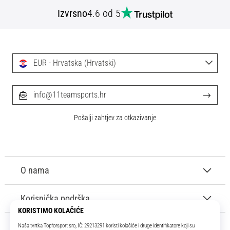
Izvrsno
4.6 od 5
EUR - Hrvatska (Hrvatski)
info@11teamsports.hr
Pošalji zahtjev za otkazivanje
O nama
Korisnička podrška