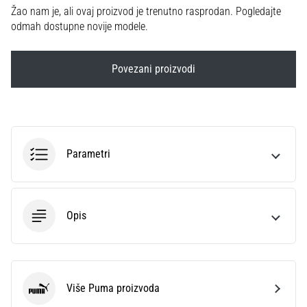
sa
Žao nam je, ali ovaj proizvod je trenutno rasprodan. Pogledajte
službenim
odmah dostupne novije modele.
dresovima
i
Povezani proizvodi
kopačkama
Nike,
adidas
i
PUMA.
Budi
Parametri
dio
svake
utakmice,
gola…
Opis
Prikaži
sve
članke
Više Puma proizvoda
Puma