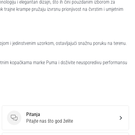
ologiju i elegantan dizajn, što ih čini pouzdanim izborom za
k trajne krampe pružaju izvrsnu prionjivost na čvrstim i umjetnim
om i jedinstvenim uzorkom, ostavljajući snažnu poruku na terenu.
tnim kopačkama marke Puma i doživite neusporedivu performansu
Pitanja
Pitanja
Pitajte nas što god želite