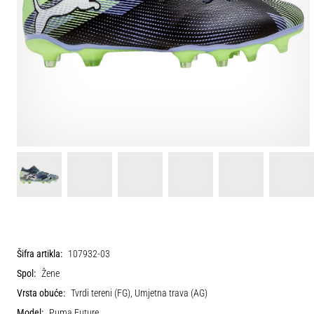
Šifra artikla:
107932-03
Spol:
Žene
Vrsta obuće:
Tvrdi tereni (FG), Umjetna trava (AG)
Model:
Puma Future