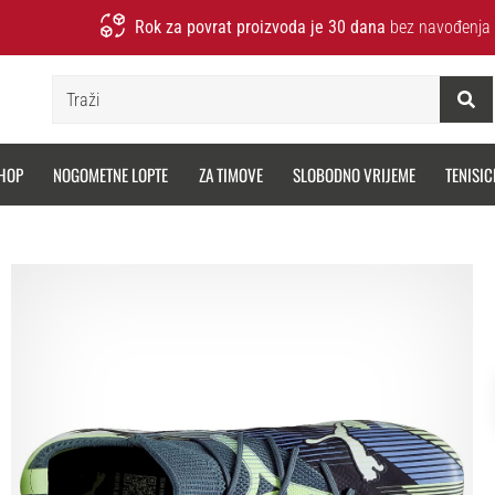
Rok za povrat proizvoda je 30 dana
bez navođenja 
Traži
HOP
NOGOMETNE LOPTE
ZA TIMOVE
SLOBODNO VRIJEME
TENISIC