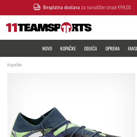
Besplatna dostava
za narudžbe iznad €99,00
11teamsports.hr
NOVO
KOPAČKE
ODJEĆA
OPREMA
FANS
Kopačke