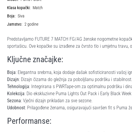
Klasa kopački:
Match
Boja:
Siva
Jamstvo:
2 godine
Predstavljamo FUTURE 7 MATCH FG/AG ženske nogometne kopačke m
sportašicu. Ove kopačke su izrađene za čvrsto tlo i umjetnu travu, 
Ključne značajke:
Boja
: Elegantna srebrna, koja dodaje dašak sofisticiranosti vašoj igr
Dizajn
: Dizajn čizama do gležnja za poboljšanu podršku i stabilnost
Tehnologija
: Integrirana s PWRTape-om za optimalnu podršku i din
Kolekcija
: Dio ekskluzivne Puma Lights Out Pack i Early Black Wee
Sezona
: Vječni dizajn prikladan za sve sezone.
Udobnost
: Prilagođene ženama, osiguravajući savršen fit s Puma 
Performanse: