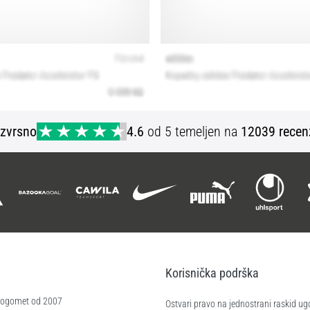
Izvrsno
4.6
od 5 temeljen na
12039 recen
Korisnička podrška
 nogomet od 2007
Ostvari pravo na jednostrani raskid ug