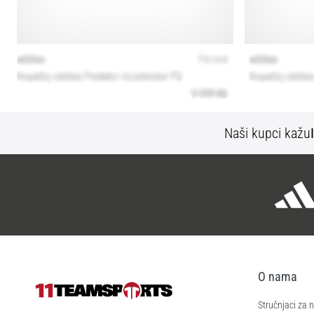
Naši kupci kažu
O nama
Stručnjaci za