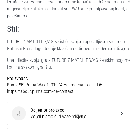
Izrađene za izvrsnost, ove nogometne kopačke sadrže naprednu tehn
natjecateljske utakmice. Inovativni PWRTape poboljšava agilnost, do
površinama.
Stil:
FUTURE 7 MATCH FG/AG se ističe svojom upečatljivom srebrnom boj
Potpisni Puma logo dodaje klasičan dodir ovom modernom dizajnu.
Unaprijedite svoju igru s FUTURE 7 MATCH FG/AG ženskim nogome
i stil na svakom igralištu.
Proizvođač
Puma SE
, Puma Way 1, 91074 Herzogenaurach - DE
https://about.puma.com/de/contact
Ocijenite proizvod.
Ocijenite proizvod.
Voljeli bismo čuti vaše mišjenje