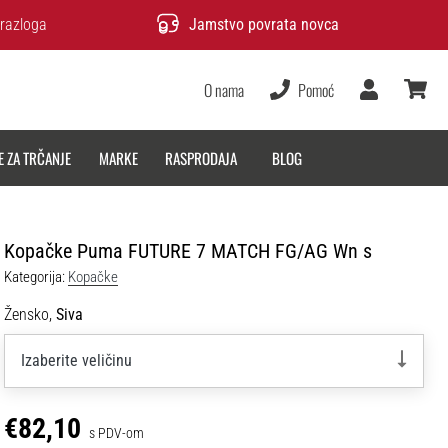
razloga
Jamstvo povrata novca
O nama
Pomoć
Korisnik
košarica
E ZA TRČANJE
MARKE
RASPRODAJA
BLOG
Kopačke Puma FUTURE 7 MATCH FG/AG Wn s
Kategorija:
Kopačke
Žensko,
Siva
Izaberite veličinu
€82,10
s PDV-om